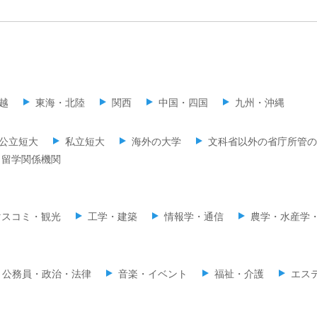
越
東海・北陸
関西
中国・四国
九州・沖縄
公立短大
私立短大
海外の大学
文科省以外の省庁所管の
留学関係機関
マスコミ・観光
工学・建築
情報学・通信
農学・水産学
公務員・政治・法律
音楽・イベント
福祉・介護
エス