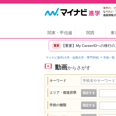
進学の、そ
なりたい「
進路情報ポ
関東・甲信越
関西
東
【重要】My CareerIDへの移行
重要
マイナビ進学(大学・短期大学・専門学校)
学校一覧
動画
からさがす
キーワード
エリア・都道府県
指定する
学校の種類
指定する