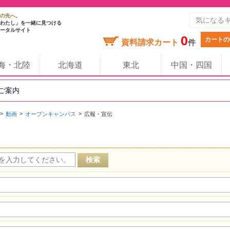
の先へ。
わたし」を一緒に見つける
ータルサイト
0
カートの
資料請求カート
件
海・北陸
北海道
東北
中国・四国
のご案内
動画
オープンキャンパス
広報・宣伝