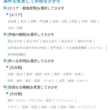
条件を変更して学校をさがす
[エリア・都道府県]を選択してさがす
[エリア]
北海道
東北
関東・甲信越
東海・北陸
関西
中国・四国
九州・沖縄
[学校の種類]を選択してさがす
国公立大学
私立大学
国公立短大
私立短大
海外の大学
文科省以外の省庁所管の学校
専門学校
その他教育機関（スクール）
留学関係機関
[学べる学問]を選択してさがす
[大分類]
法律・政治
数学・物理・化学
農学・水産学・生物
医学・歯学・薬学・看護・リハビリ
体育・健康・スポーツ
[目指せる職種]を変更してさがす
[大分類]
旅行・ホテル・ブライダル・観光
ファッション
デザイン・芸術・写真
福祉・介護
美容・理容・メイクアップ