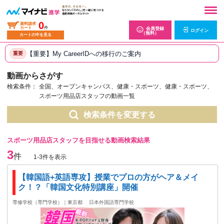
0
資料請求
カート
件
会員登録
ログイン
（無料）
カートの中を見る
【重要】My CareerIDへの移行のご案内
重要
動画からさがす
検索条件：
全国、オープンキャンパス、健康・スポーツ、健康・スポーツ、
スポーツ用品店スタッフの動画一覧
検索条件を変更する
スポーツ用品店スタッフを目指せる動画検索結果
3
件
1-3件を表示
【韓国語+英語専攻】授業でプロの方がヘア＆メイ
ク！？「韓国文化特別講座」開催
専修学校（専門学校）｜東京都
日本外国語専門学校