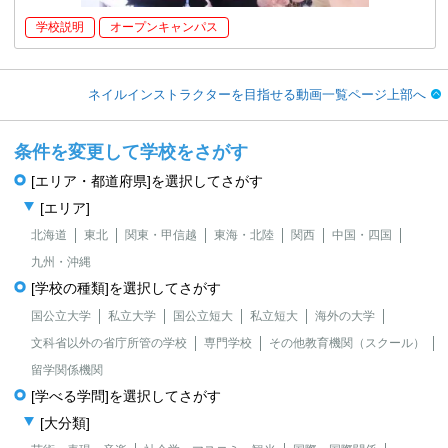
学校説明
オープンキャンパス
ネイルインストラクターを目指せる動画一覧ページ上部へ
条件を変更して学校をさがす
[エリア・都道府県]を選択してさがす
[エリア]
北海道
東北
関東・甲信越
東海・北陸
関西
中国・四国
九州・沖縄
[学校の種類]を選択してさがす
国公立大学
私立大学
国公立短大
私立短大
海外の大学
文科省以外の省庁所管の学校
専門学校
その他教育機関（スクール）
留学関係機関
[学べる学問]を選択してさがす
[大分類]