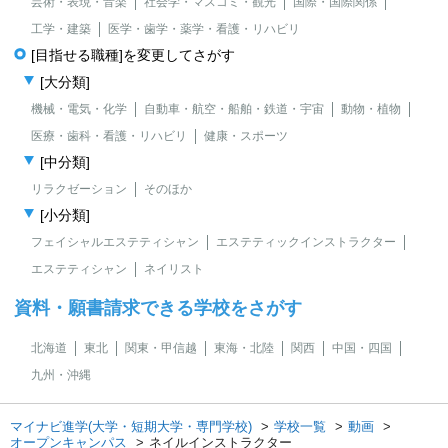
芸術・表現・音楽
社会学・マスコミ・観光
国際・国際関係
工学・建築
医学・歯学・薬学・看護・リハビリ
[目指せる職種]を変更してさがす
[大分類]
機械・電気・化学
自動車・航空・船舶・鉄道・宇宙
動物・植物
医療・歯科・看護・リハビリ
健康・スポーツ
[中分類]
リラクゼーション
そのほか
[小分類]
フェイシャルエステティシャン
エステティックインストラクター
エステティシャン
ネイリスト
資料・願書請求できる学校をさがす
北海道
東北
関東・甲信越
東海・北陸
関西
中国・四国
九州・沖縄
マイナビ進学(大学・短期大学・専門学校)
学校一覧
動画
オープンキャンパス
ネイルインストラクター