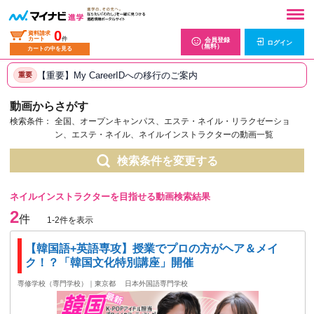
0
資料請求
カート
件
会員登録
ログイン
（無料）
カートの中を見る
【重要】My CareerIDへの移行のご案内
重要
動画からさがす
検索条件：
全国、オープンキャンパス、エステ・ネイル・リラクゼーショ
ン、エステ・ネイル、ネイルインストラクターの動画一覧
検索条件を変更する
ネイルインストラクターを目指せる動画検索結果
2
件
1-2件を表示
【韓国語+英語専攻】授業でプロの方がヘア＆メイ
ク！？「韓国文化特別講座」開催
専修学校（専門学校）｜東京都
日本外国語専門学校