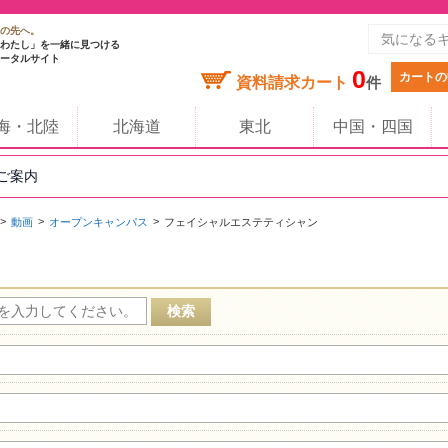
の先へ。
わたし」を一緒に見つける
ータルサイト
0
カートの
資料請求カート
件
海・北陸
北海道
東北
中国・四国
のご案内
動画
オープンキャンパス
フェイシャルエステティシャン