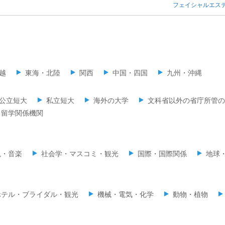
フェイシャルエス
越
東海・北陸
関西
中国・四国
九州・沖縄
公立短大
私立短大
海外の大学
文科省以外の省庁所管の
留学関係機関
現・音楽
社会学・マスコミ・観光
国際・国際関係
地球
ホテル・ブライダル・観光
機械・電気・化学
動物・植物