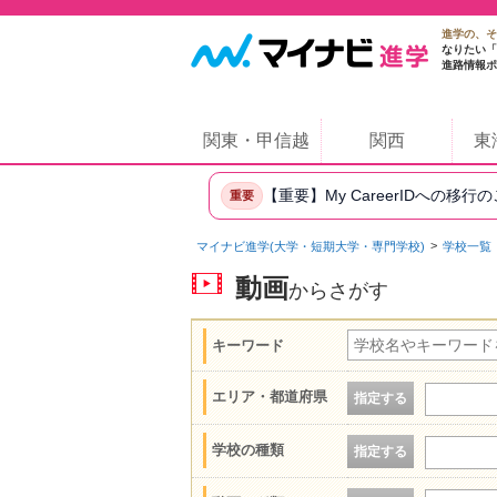
進学の、そ
なりたい「
進路情報ポ
関東・甲信越
関西
東
【重要】My CareerIDへの移行
重要
マイナビ進学(大学・短期大学・専門学校)
学校一覧
動画
からさがす
キーワード
エリア・都道府県
指定する
学校の種類
指定する