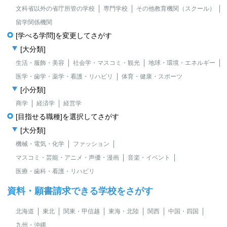
文科省以外の省庁所管の学校
専門学校
その他教育機関（スクール）
留学関係機関
[学べる学問]を変更してさがす
[大分類]
生活・服飾・美容
社会学・マスコミ・観光
地球・環境・エネルギー
医学・歯学・薬学・看護・リハビリ
体育・健康・スポーツ
[小分類]
商学
経済学
経営学
[目指せる職種]を選択してさがす
[大分類]
機械・電気・化学
ファッション
マスコミ・芸能・アニメ・声優・漫画
音楽・イベント
医療・歯科・看護・リハビリ
資料・願書請求できる学校をさがす
北海道
東北
関東・甲信越
東海・北陸
関西
中国・四国
九州・沖縄