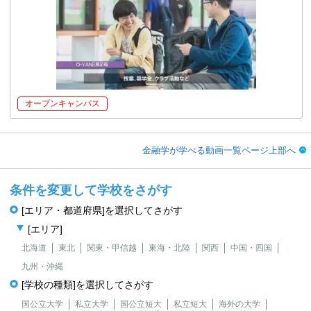
オープンキャンパス
金融学が学べる動画一覧ページ上部へ
条件を変更して学校をさがす
[エリア・都道府県]を選択してさがす
[エリア]
北海道
東北
関東・甲信越
東海・北陸
関西
中国・四国
九州・沖縄
[学校の種類]を選択してさがす
国公立大学
私立大学
国公立短大
私立短大
海外の大学