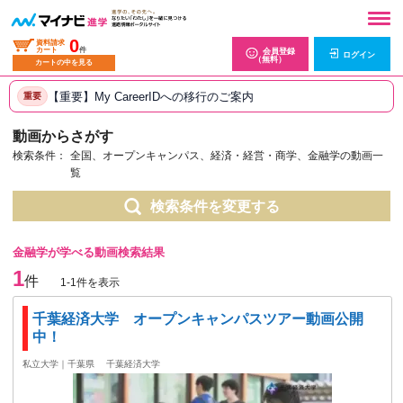
0
資料請求
カート
件
会員登録
ログイン
（無料）
カートの中を見る
【重要】My CareerIDへの移行のご案内
重要
動画からさがす
検索条件：
全国、オープンキャンパス、経済・経営・商学、金融学の動画一
覧
検索条件を変更する
金融学が学べる動画検索結果
1
件
1-1件を表示
千葉経済大学 オープンキャンパスツアー動画公開
中！
私立大学｜千葉県
千葉経済大学