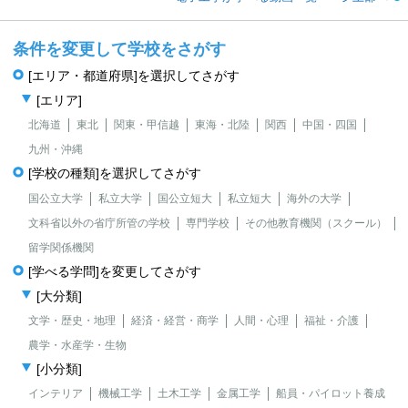
条件を変更して学校をさがす
[エリア・都道府県]を選択してさがす
[エリア]
北海道
東北
関東・甲信越
東海・北陸
関西
中国・四国
九州・沖縄
[学校の種類]を選択してさがす
国公立大学
私立大学
国公立短大
私立短大
海外の大学
文科省以外の省庁所管の学校
専門学校
その他教育機関（スクール）
留学関係機関
[学べる学問]を変更してさがす
[大分類]
文学・歴史・地理
経済・経営・商学
人間・心理
福祉・介護
農学・水産学・生物
[小分類]
インテリア
機械工学
土木工学
金属工学
船員・パイロット養成