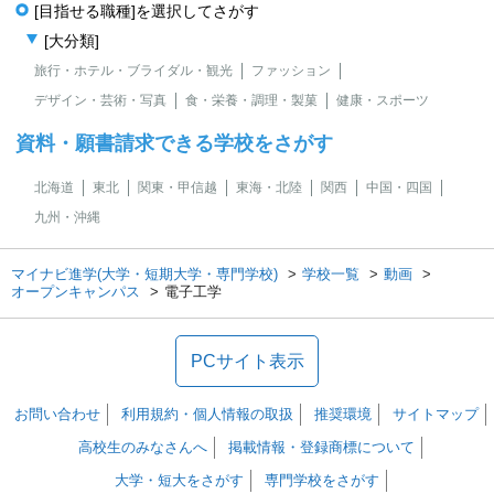
[目指せる職種]を選択してさがす
[大分類]
旅行・ホテル・ブライダル・観光
ファッション
デザイン・芸術・写真
食・栄養・調理・製菓
健康・スポーツ
資料・願書請求できる学校をさがす
北海道
東北
関東・甲信越
東海・北陸
関西
中国・四国
九州・沖縄
マイナビ進学(大学・短期大学・専門学校)
学校一覧
動画
オープンキャンパス
電子工学
PCサイト表示
お問い合わせ
利用規約・個人情報の取扱
推奨環境
サイトマップ
高校生のみなさんへ
掲載情報・登録商標について
大学・短大をさがす
専門学校をさがす