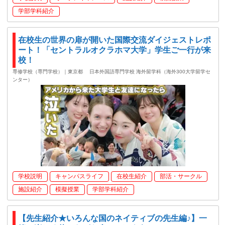
学部学科紹介
在校生の世界の扉が開いた国際交流ダイジェストレポ
ート！「セントラルオクラホマ大学」学生ご一行が来
校！
専修学校（専門学校）｜東京都
日本外国語専門学校 海外留学科（海外300大学留学セ
ンター）
学校説明
キャンパスライフ
在校生紹介
部活・サークル
施設紹介
模擬授業
学部学科紹介
【先生紹介★いろんな国のネイティブの先生編♪】一