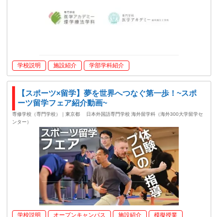
学校説明
施設紹介
学部学科紹介
【スポーツ×留学】夢を世界へつなぐ第一歩！~スポ
ーツ留学フェア紹介動画~
専修学校（専門学校）｜東京都
日本外国語専門学校 海外留学科（海外300大学留学セ
ンター）
学校説明
オープンキャンパス
施設紹介
模擬授業