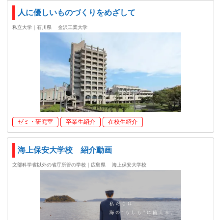
人に優しいものづくりをめざして
私立大学｜石川県
金沢工業大学
ゼミ・研究室
卒業生紹介
在校生紹介
海上保安大学校 紹介動画
文部科学省以外の省庁所管の学校｜広島県
海上保安大学校