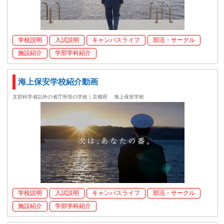
学校説明
入試説明
キャンパスライフ
部活・サークル
施設紹介
学部学科紹介
海上保安学校紹介動画
文部科学省以外の省庁所管の学校｜京都府
海上保安学校
学校説明
入試説明
キャンパスライフ
部活・サークル
施設紹介
学部学科紹介