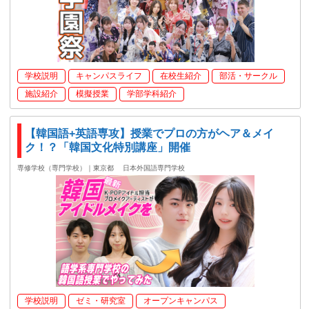
学校説明
キャンパスライフ
在校生紹介
部活・サークル
施設紹介
模擬授業
学部学科紹介
【韓国語+英語専攻】授業でプロの方がヘア＆メイ
ク！？「韓国文化特別講座」開催
専修学校（専門学校）｜東京都
日本外国語専門学校
学校説明
ゼミ・研究室
オープンキャンパス