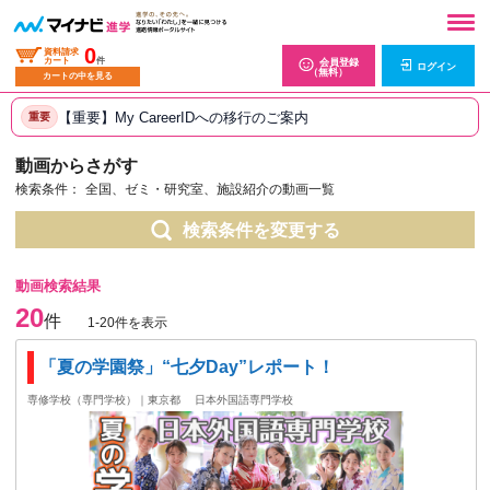
0
資料請求
カート
件
会員登録
ログイン
（無料）
カートの中を見る
【重要】My CareerIDへの移行のご案内
重要
動画からさがす
検索条件：
全国、ゼミ・研究室、施設紹介の動画一覧
検索条件を変更する
動画検索結果
20
件
1-20件を表示
「夏の学園祭」“七夕Day”レポート！
専修学校（専門学校）｜東京都
日本外国語専門学校