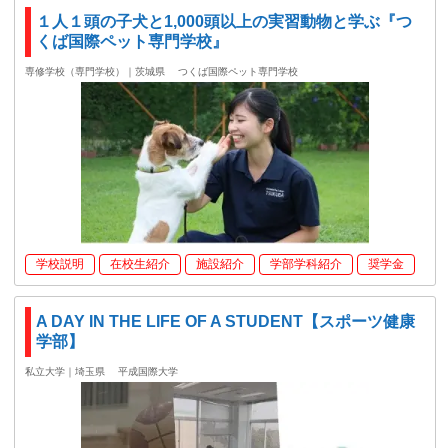
１人１頭の子犬と1,000頭以上の実習動物と学ぶ『つ
くば国際ペット専門学校』
専修学校（専門学校）｜茨城県
つくば国際ペット専門学校
学校説明
在校生紹介
施設紹介
学部学科紹介
奨学金
A DAY IN THE LIFE OF A STUDENT【スポーツ健康
学部】
私立大学｜埼玉県
平成国際大学