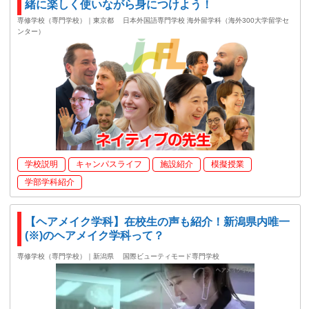
緒に楽しく使いながら身につけよう！
専修学校（専門学校）｜東京都
日本外国語専門学校 海外留学科（海外300大学留学セ
ンター）
学校説明
キャンパスライフ
施設紹介
模擬授業
学部学科紹介
【ヘアメイク学科】在校生の声も紹介！新潟県内唯一
(※)のヘアメイク学科って？
専修学校（専門学校）｜新潟県
国際ビューティモード専門学校