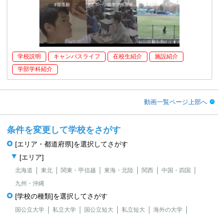
学校説明
キャンパスライフ
在校生紹介
施設紹介
学部学科紹介
動画一覧ページ上部へ
条件を変更して学校をさがす
[エリア・都道府県]を選択してさがす
[エリア]
北海道
東北
関東・甲信越
東海・北陸
関西
中国・四国
九州・沖縄
[学校の種類]を選択してさがす
国公立大学
私立大学
国公立短大
私立短大
海外の大学