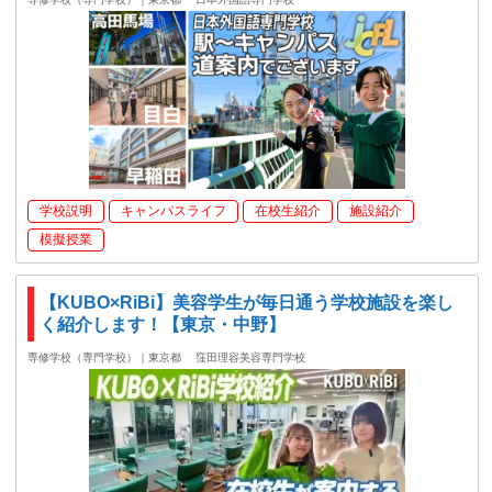
学校説明
キャンパスライフ
在校生紹介
施設紹介
模擬授業
【KUBO×RiBi】美容学生が毎日通う学校施設を楽し
く紹介します！【東京・中野】
専修学校（専門学校）｜東京都
窪田理容美容専門学校