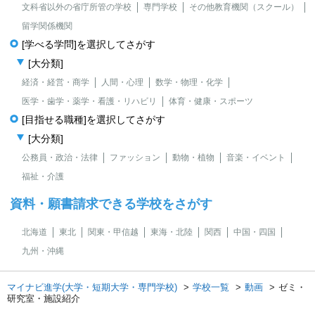
文科省以外の省庁所管の学校
専門学校
その他教育機関（スクール）
留学関係機関
[学べる学問]を選択してさがす
[大分類]
経済・経営・商学
人間・心理
数学・物理・化学
医学・歯学・薬学・看護・リハビリ
体育・健康・スポーツ
[目指せる職種]を選択してさがす
[大分類]
公務員・政治・法律
ファッション
動物・植物
音楽・イベント
福祉・介護
資料・願書請求できる学校をさがす
北海道
東北
関東・甲信越
東海・北陸
関西
中国・四国
九州・沖縄
マイナビ進学(大学・短期大学・専門学校)
学校一覧
動画
ゼミ・
研究室・施設紹介