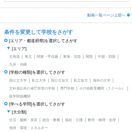
動画一覧ページ上部へ
条件を変更して学校をさがす
[エリア・都道府県]を選択してさがす
[エリア]
北海道
東北
関東・甲信越
東海・北陸
関西
中国・四国
九州・沖縄
[学校の種類]を選択してさがす
国公立大学
私立大学
国公立短大
私立短大
海外の大学
文科省以外の省庁所管の学校
専門学校
その他教育機関（スクール）
留学関係機関
[学べる学問]を選択してさがす
[大分類]
生活・服飾・美容
総合・教養
福祉・介護
数学・物理・化学
地球・環境・エネルギー