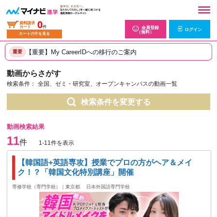
0
資料請求
カート
件
会員登録
ログイン
（無料）
カートの中を見る
【重要】My CareerIDへの移行のご案内
重要
動画からさがす
検索条件：
全国、ゼミ・研究室、オープンキャンパスの動画一覧
検索条件を変更する
動画検索結果
11
件
1-11件を表示
【韓国語+英語専攻】授業でプロの方がヘア＆メイ
ク！？「韓国文化特別講座」開催
専修学校（専門学校）｜東京都
日本外国語専門学校