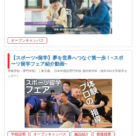
オープンキャンパス
【スポーツ×留学】夢を世界へつなぐ第一歩！~スポ
ーツ留学フェア紹介動画~
専修学校（専門学校）｜東京都
日本外国語専門学校 海外留学科（海外300大学留学セ
ンター）
学校説明
オープンキャンパス
施設紹介
模擬授業