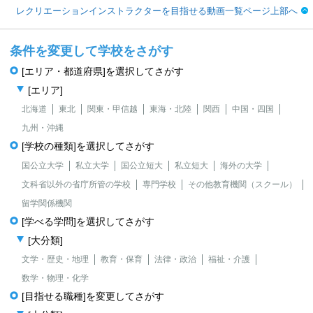
レクリエーションインストラクターを目指せる動画一覧ページ上部へ
条件を変更して学校をさがす
[エリア・都道府県]を選択してさがす
[エリア]
北海道
東北
関東・甲信越
東海・北陸
関西
中国・四国
九州・沖縄
[学校の種類]を選択してさがす
国公立大学
私立大学
国公立短大
私立短大
海外の大学
文科省以外の省庁所管の学校
専門学校
その他教育機関（スクール）
留学関係機関
[学べる学問]を選択してさがす
[大分類]
文学・歴史・地理
教育・保育
法律・政治
福祉・介護
数学・物理・化学
[目指せる職種]を変更してさがす