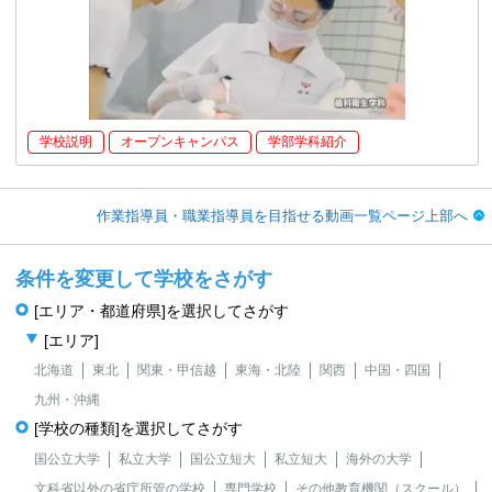
学校説明
オープンキャンパス
学部学科紹介
作業指導員・職業指導員を目指せる動画一覧ページ上部へ
条件を変更して学校をさがす
[エリア・都道府県]を選択してさがす
[エリア]
北海道
東北
関東・甲信越
東海・北陸
関西
中国・四国
九州・沖縄
[学校の種類]を選択してさがす
国公立大学
私立大学
国公立短大
私立短大
海外の大学
文科省以外の省庁所管の学校
専門学校
その他教育機関（スクール）