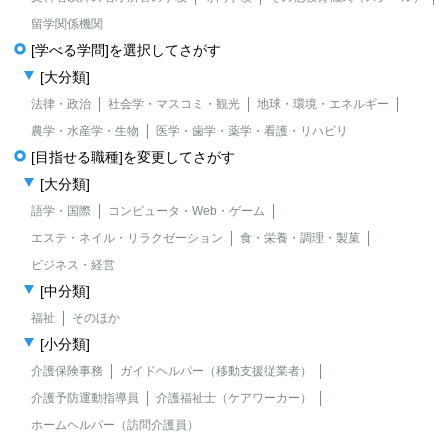
留学関係機関
[学べる学問]を選択してさがす
[大分類]
法律・政治
社会学・マスコミ・観光
地球・環境・エネルギー
農学・水産学・生物
医学・歯学・薬学・看護・リハビリ
[目指せる職種]を変更してさがす
[大分類]
語学・国際
コンピュータ・Web・ゲーム
エステ・ネイル・リラクゼーション
食・栄養・調理・製菓
ビジネス・経営
[中分類]
福祉
そのほか
[小分類]
介護保険事務
ガイドヘルパー（移動支援従業者）
介護予防運動指導員
介護福祉士（ケアワーカー）
ホームヘルパー（訪問介護員）