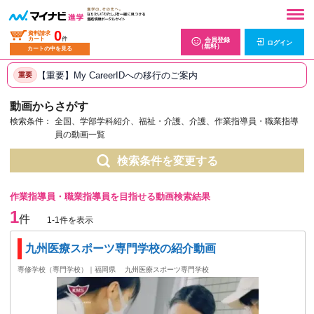
0
資料請求
カート
件
会員登録
ログイン
（無料）
カートの中を見る
【重要】My CareerIDへの移行のご案内
重要
動画からさがす
検索条件：
全国、学部学科紹介、福祉・介護、介護、作業指導員・職業指導
員の動画一覧
検索条件を変更する
作業指導員・職業指導員を目指せる動画検索結果
1
件
1-1件を表示
九州医療スポーツ専門学校の紹介動画
専修学校（専門学校）｜福岡県
九州医療スポーツ専門学校