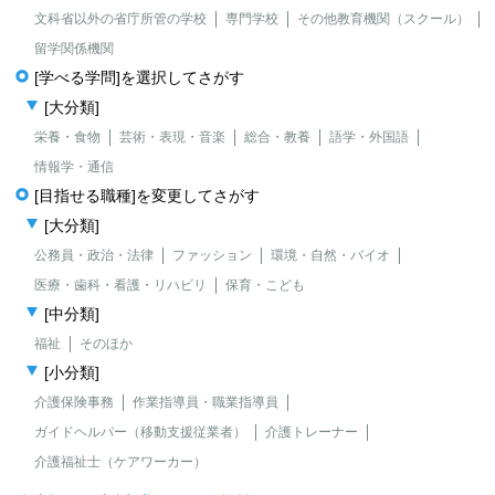
文科省以外の省庁所管の学校
専門学校
その他教育機関（スクール）
留学関係機関
[学べる学問]を選択してさがす
[大分類]
栄養・食物
芸術・表現・音楽
総合・教養
語学・外国語
情報学・通信
[目指せる職種]を変更してさがす
[大分類]
公務員・政治・法律
ファッション
環境・自然・バイオ
医療・歯科・看護・リハビリ
保育・こども
[中分類]
福祉
そのほか
[小分類]
介護保険事務
作業指導員・職業指導員
ガイドヘルパー（移動支援従業者）
介護トレーナー
介護福祉士（ケアワーカー）