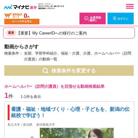
0
資料請求
カート
件
会員登録
ログイン
（無料）
カートの中を見る
【重要】My CareerIDへの移行のご案内
重要
動画からさがす
検索条件：
全国、学部学科紹介、福祉・介護、介護、ホームヘルパー（訪問
介護員）の動画一覧
検索条件を変更する
ホームヘルパー（訪問介護員）を目指せる動画検索結果
1
件
1-1件を表示
看護・福祉・地域づくり・心理・子どもを、新潟の伝
統校で学ぼう！
私立大学｜新潟県
新潟青陵大学