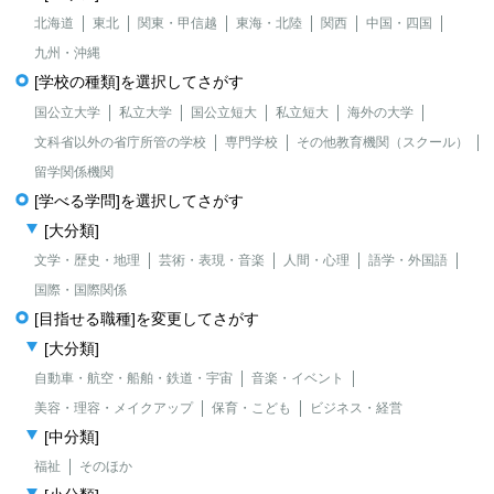
北海道
東北
関東・甲信越
東海・北陸
関西
中国・四国
九州・沖縄
[学校の種類]を選択してさがす
国公立大学
私立大学
国公立短大
私立短大
海外の大学
文科省以外の省庁所管の学校
専門学校
その他教育機関（スクール）
留学関係機関
[学べる学問]を選択してさがす
[大分類]
文学・歴史・地理
芸術・表現・音楽
人間・心理
語学・外国語
国際・国際関係
[目指せる職種]を変更してさがす
[大分類]
自動車・航空・船舶・鉄道・宇宙
音楽・イベント
美容・理容・メイクアップ
保育・こども
ビジネス・経営
[中分類]
福祉
そのほか