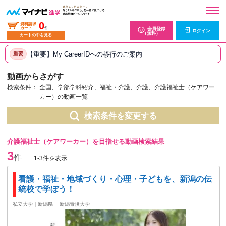
0
資料請求
カート
件
会員登録
ログイン
（無料）
カートの中を見る
【重要】My CareerIDへの移行のご案内
重要
動画からさがす
検索条件：
全国、学部学科紹介、福祉・介護、介護、介護福祉士（ケアワー
カー）の動画一覧
検索条件を変更する
介護福祉士（ケアワーカー）を目指せる動画検索結果
3
件
1-3件を表示
看護・福祉・地域づくり・心理・子どもを、新潟の伝
統校で学ぼう！
私立大学｜新潟県
新潟青陵大学