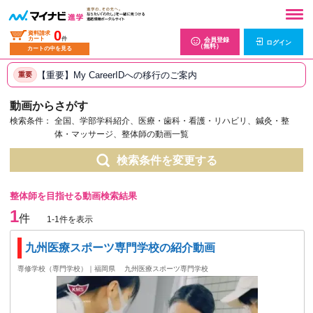
0
資料請求
カート
件
会員登録
ログイン
（無料）
カートの中を見る
【重要】My CareerIDへの移行のご案内
重要
動画からさがす
検索条件：
全国、学部学科紹介、医療・歯科・看護・リハビリ、鍼灸・整
体・マッサージ、整体師の動画一覧
検索条件を変更する
整体師を目指せる動画検索結果
1
件
1-1件を表示
九州医療スポーツ専門学校の紹介動画
専修学校（専門学校）｜福岡県
九州医療スポーツ専門学校