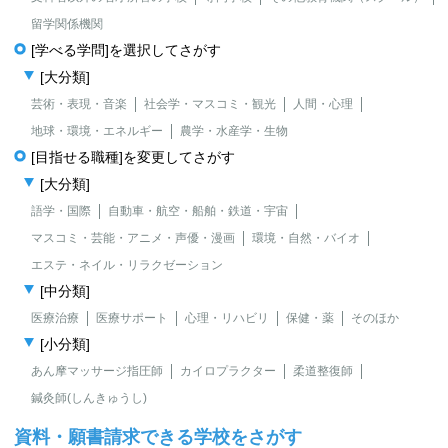
留学関係機関
[学べる学問]を選択してさがす
[大分類]
芸術・表現・音楽
社会学・マスコミ・観光
人間・心理
地球・環境・エネルギー
農学・水産学・生物
[目指せる職種]を変更してさがす
[大分類]
語学・国際
自動車・航空・船舶・鉄道・宇宙
マスコミ・芸能・アニメ・声優・漫画
環境・自然・バイオ
エステ・ネイル・リラクゼーション
[中分類]
医療治療
医療サポート
心理・リハビリ
保健・薬
そのほか
[小分類]
あん摩マッサージ指圧師
カイロプラクター
柔道整復師
鍼灸師(しんきゅうし)
資料・願書請求できる学校をさがす