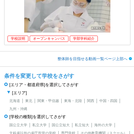
学校説明
オープンキャンパス
学部学科紹介
整体師を目指せる動画一覧ページ上部へ
条件を変更して学校をさがす
[エリア・都道府県]を選択してさがす
[エリア]
北海道
東北
関東・甲信越
東海・北陸
関西
中国・四国
九州・沖縄
[学校の種類]を選択してさがす
国公立大学
私立大学
国公立短大
私立短大
海外の大学
文科省以外の省庁所管の学校
専門学校
その他教育機関（スクール）