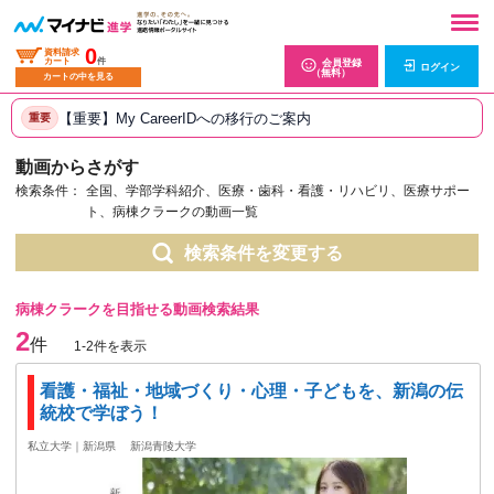
0
資料請求
カート
件
会員登録
ログイン
（無料）
カートの中を見る
【重要】My CareerIDへの移行のご案内
重要
動画からさがす
検索条件：
全国、学部学科紹介、医療・歯科・看護・リハビリ、医療サポー
ト、病棟クラークの動画一覧
検索条件を変更する
病棟クラークを目指せる動画検索結果
2
件
1-2件を表示
看護・福祉・地域づくり・心理・子どもを、新潟の伝
統校で学ぼう！
私立大学｜新潟県
新潟青陵大学