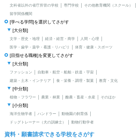
文科省以外の省庁所管の学校
専門学校
その他教育機関（スクール）
留学関係機関
[学べる学問]を選択してさがす
[大分類]
文学・歴史・地理
経済・経営・商学
人間・心理
医学・歯学・薬学・看護・リハビリ
体育・健康・スポーツ
[目指せる職種]を変更してさがす
[大分類]
ファッション
自動車・航空・船舶・鉄道・宇宙
建築・土木・インテリア
食・栄養・調理・製菓
教育・文化
[中分類]
植物・フラワー
農業・林業
酪農・畜産・水産
そのほか
[小分類]
海洋生物学者
ハンドラー
動物園の飼育係
ドッグトレーナー（犬の訓練士）
動物行動学者
資料・願書請求できる学校をさがす