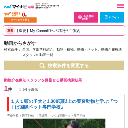
0
資料請求
カート
件
会員登録
ログイン
（無料）
カートの中を見る
【重要】My CareerIDへの移行のご案内
重要
動画からさがす
検索条件：
全国、学部学科紹介、動物・植物、動物・ペット、動物介在療法
スタッフの動画一覧
検索条件を変更する
動物介在療法スタッフを目指せる動画検索結果
1
件
1-1件を表示
１人１頭の子犬と1,000頭以上の実習動物と学ぶ『つ
くば国際ペット専門学校』
専修学校（専門学校）｜茨城県
つくば国際ペット専門学校