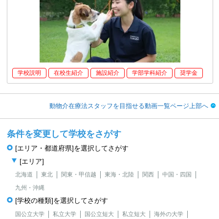
学校説明
在校生紹介
施設紹介
学部学科紹介
奨学金
動物介在療法スタッフを目指せる動画一覧ページ上部へ
条件を変更して学校をさがす
[エリア・都道府県]を選択してさがす
[エリア]
北海道
東北
関東・甲信越
東海・北陸
関西
中国・四国
九州・沖縄
[学校の種類]を選択してさがす
国公立大学
私立大学
国公立短大
私立短大
海外の大学