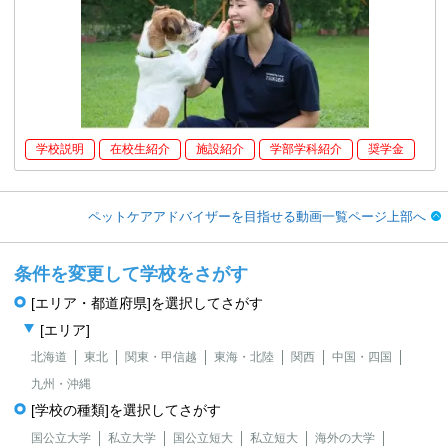
学校説明
在校生紹介
施設紹介
学部学科紹介
奨学金
ペットケアアドバイザーを目指せる動画一覧ページ上部へ
条件を変更して学校をさがす
[エリア・都道府県]を選択してさがす
[エリア]
北海道
東北
関東・甲信越
東海・北陸
関西
中国・四国
九州・沖縄
[学校の種類]を選択してさがす
国公立大学
私立大学
国公立短大
私立短大
海外の大学