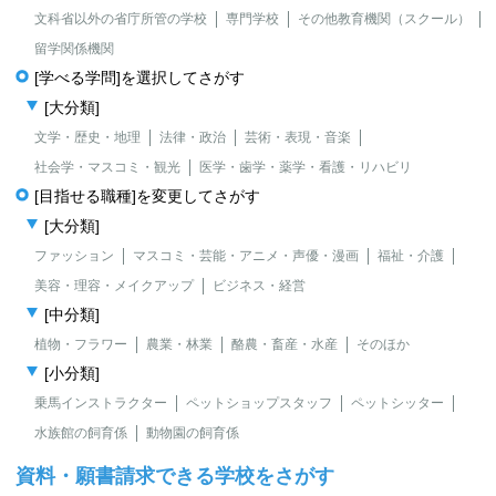
文科省以外の省庁所管の学校
専門学校
その他教育機関（スクール）
留学関係機関
[学べる学問]を選択してさがす
[大分類]
文学・歴史・地理
法律・政治
芸術・表現・音楽
社会学・マスコミ・観光
医学・歯学・薬学・看護・リハビリ
[目指せる職種]を変更してさがす
[大分類]
ファッション
マスコミ・芸能・アニメ・声優・漫画
福祉・介護
美容・理容・メイクアップ
ビジネス・経営
[中分類]
植物・フラワー
農業・林業
酪農・畜産・水産
そのほか
[小分類]
乗馬インストラクター
ペットショップスタッフ
ペットシッター
水族館の飼育係
動物園の飼育係
資料・願書請求できる学校をさがす