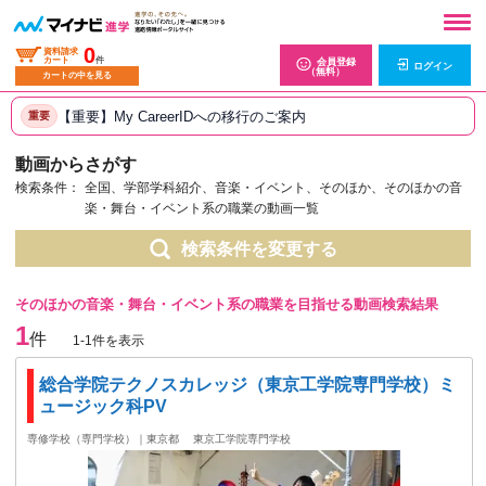
0
資料請求
カート
件
会員登録
ログイン
（無料）
カートの中を見る
【重要】My CareerIDへの移行のご案内
重要
動画からさがす
検索条件：
全国、学部学科紹介、音楽・イベント、そのほか、そのほかの音
楽・舞台・イベント系の職業の動画一覧
検索条件を変更する
そのほかの音楽・舞台・イベント系の職業を目指せる動画検索結果
1
件
1-1件を表示
総合学院テクノスカレッジ（東京工学院専門学校）ミ
ュージック科PV
専修学校（専門学校）｜東京都
東京工学院専門学校