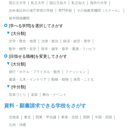
国公立大学
私立大学
国公立短大
私立短大
海外の大学
文科省以外の省庁所管の学校
専門学校
その他教育機関（スクール）
留学関係機関
[学べる学問]を選択してさがす
[大分類]
文学・歴史・地理
法律・政治
経済・経営・商学
数学・物理・化学
医学・歯学・薬学・看護・リハビリ
[目指せる職種]を変更してさがす
[大分類]
旅行・ホテル・ブライダル・観光
ファッション
建築・土木・インテリア
動物・植物
保育・こども
[中分類]
音楽づくり
楽器
舞台・イベント
資料・願書請求できる学校をさがす
北海道
東北
関東・甲信越
東海・北陸
関西
中国・四国
九州・沖縄