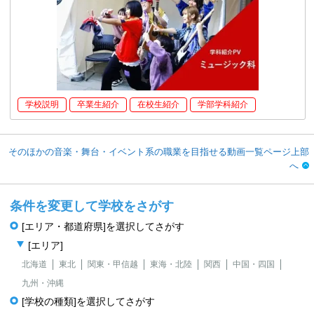
学校説明
卒業生紹介
在校生紹介
学部学科紹介
そのほかの音楽・舞台・イベント系の職業を目指せる動画一覧ページ上部
へ
条件を変更して学校をさがす
[エリア・都道府県]を選択してさがす
[エリア]
北海道
東北
関東・甲信越
東海・北陸
関西
中国・四国
九州・沖縄
[学校の種類]を選択してさがす