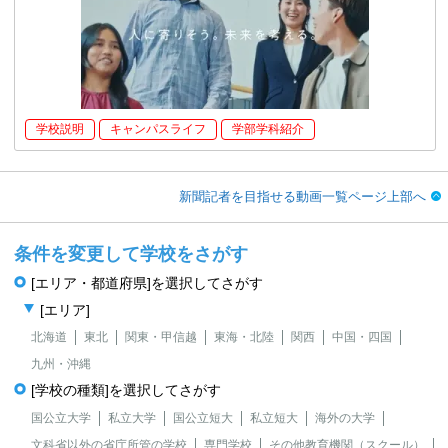
学校説明
キャンパスライフ
学部学科紹介
新聞記者を目指せる動画一覧ページ上部へ
条件を変更して学校をさがす
[エリア・都道府県]を選択してさがす
[エリア]
北海道
東北
関東・甲信越
東海・北陸
関西
中国・四国
九州・沖縄
[学校の種類]を選択してさがす
国公立大学
私立大学
国公立短大
私立短大
海外の大学
文科省以外の省庁所管の学校
専門学校
その他教育機関（スクール）