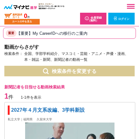
0
資料請求
カート
件
会員登録
ログイン
（無料）
カートの中を見る
【重要】My CareerIDへの移行のご案内
重要
動画からさがす
検索条件：
全国、学部学科紹介、マスコミ・芸能・アニメ・声優・漫画、
本・雑誌・新聞、新聞記者の動画一覧
検索条件を変更する
新聞記者を目指せる動画検索結果
1
件
1-1件を表示
2027年４月文系改編、3学科新設
私立大学｜福岡県
久留米大学