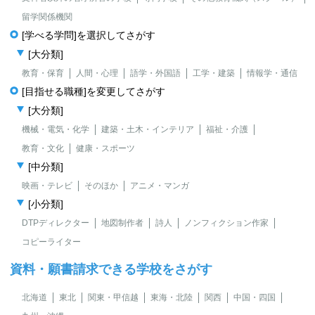
留学関係機関
[学べる学問]を選択してさがす
[大分類]
教育・保育
人間・心理
語学・外国語
工学・建築
情報学・通信
[目指せる職種]を変更してさがす
[大分類]
機械・電気・化学
建築・土木・インテリア
福祉・介護
教育・文化
健康・スポーツ
[中分類]
映画・テレビ
そのほか
アニメ・マンガ
[小分類]
DTPディレクター
地図制作者
詩人
ノンフィクション作家
コピーライター
資料・願書請求できる学校をさがす
北海道
東北
関東・甲信越
東海・北陸
関西
中国・四国