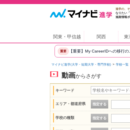
進学の、そ
なりたい「
進路情報ポ
関東・甲信越
関西
東
【重要】My CareerIDへの移行
重要
マイナビ進学(大学・短期大学・専門学校)
学校一覧
動画
からさがす
キーワード
エリア・都道府県
指定する
学校の種類
指定する