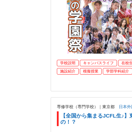
学校説明
キャンパスライフ
在校
施設紹介
模擬授業
学部学科紹介
専修学校（専門学校）｜東京都
日本外
【全国から集まるJCFL生♪】
の！？