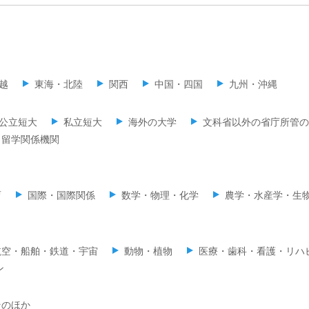
越
東海・北陸
関西
中国・四国
九州・沖縄
公立短大
私立短大
海外の大学
文科省以外の省庁所管の
留学関係機関
育
国際・国際関係
数学・物理・化学
農学・水産学・生
航空・船舶・鉄道・宇宙
動物・植物
医療・歯科・看護・リハ
ン
そのほか