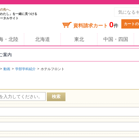
の先へ。
わたし」を一緒に見つける
ータルサイト
0
カートの
資料請求カート
件
海・北陸
北海道
東北
中国・四国
のご案内
動画
学部学科紹介
ホテルフロント