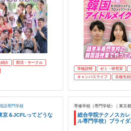
生紹介
部活・サークル
学校説明
ゼミ・研究室
キャンパスライフ
在校生紹
国語専門学校
専修学校（専門学校）｜東京
東京＆JCFLってどうな
総合学院テクノスカレ
ル専門学校）ブライダ