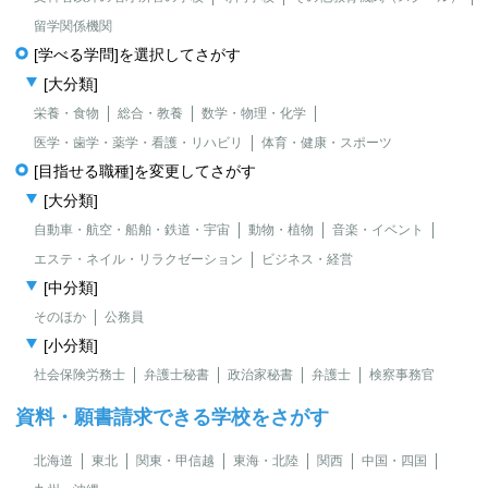
留学関係機関
[学べる学問]を選択してさがす
[大分類]
栄養・食物
総合・教養
数学・物理・化学
医学・歯学・薬学・看護・リハビリ
体育・健康・スポーツ
[目指せる職種]を変更してさがす
[大分類]
自動車・航空・船舶・鉄道・宇宙
動物・植物
音楽・イベント
エステ・ネイル・リラクゼーション
ビジネス・経営
[中分類]
そのほか
公務員
[小分類]
社会保険労務士
弁護士秘書
政治家秘書
弁護士
検察事務官
資料・願書請求できる学校をさがす
北海道
東北
関東・甲信越
東海・北陸
関西
中国・四国