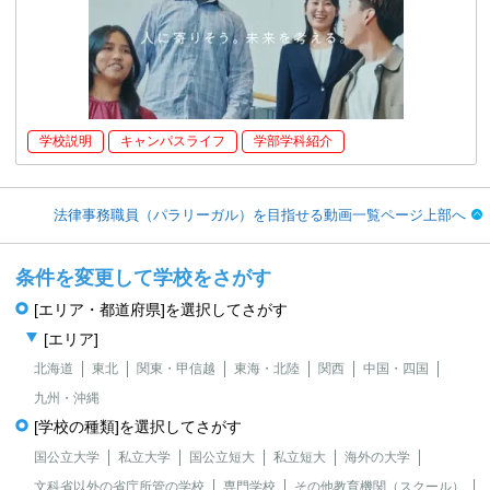
学校説明
キャンパスライフ
学部学科紹介
法律事務職員（パラリーガル）を目指せる動画一覧ページ上部へ
条件を変更して学校をさがす
[エリア・都道府県]を選択してさがす
[エリア]
北海道
東北
関東・甲信越
東海・北陸
関西
中国・四国
九州・沖縄
[学校の種類]を選択してさがす
国公立大学
私立大学
国公立短大
私立短大
海外の大学
文科省以外の省庁所管の学校
専門学校
その他教育機関（スクール）