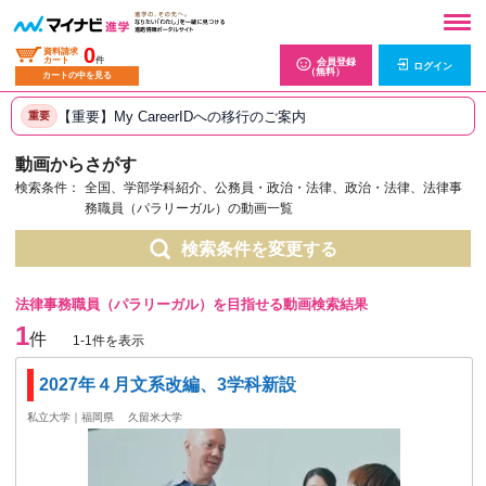
0
資料請求
カート
件
会員登録
ログイン
（無料）
カートの中を見る
【重要】My CareerIDへの移行のご案内
重要
動画からさがす
検索条件：
全国、学部学科紹介、公務員・政治・法律、政治・法律、法律事
務職員（パラリーガル）の動画一覧
検索条件を変更する
法律事務職員（パラリーガル）を目指せる動画検索結果
1
件
1-1件を表示
2027年４月文系改編、3学科新設
私立大学｜福岡県
久留米大学