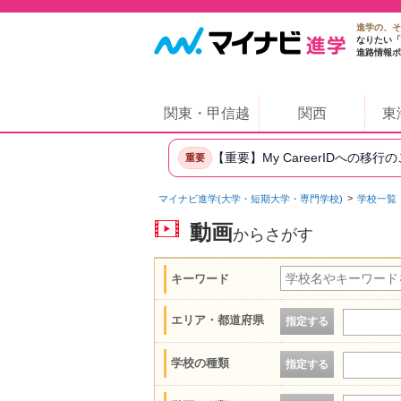
進学の、そ
なりたい「
進路情報ポ
関東・甲信越
関西
東
【重要】My CareerIDへの移行
重要
マイナビ進学(大学・短期大学・専門学校)
学校一覧
動画
からさがす
キーワード
エリア・都道府県
指定する
学校の種類
指定する