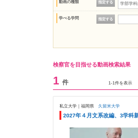
動画の種類
指定する
学部学科
学べる学問
指定する
検察官を目指せる動画検索結果
1
件
1-1件を表示
私立大学｜福岡県
久留米大学
2027年４月文系改編、3学科