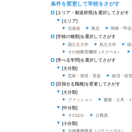
条件を変更して学校をさがす
[エリア・都道府県]を選択してさがす
[エリア]
北海道
東北
関東・甲信
[学校の種類]を選択してさがす
国公立大学
私立大学
国
その他教育機関（スクール）
[学べる学問]を選択してさがす
[大分類]
芸術・表現・音楽
経済・経
[目指せる職種]を変更してさがす
[大分類]
ファッション
建築・土木・
[中分類]
そのほか
公務員
[小分類]
法律事務職員（パラリーガル）