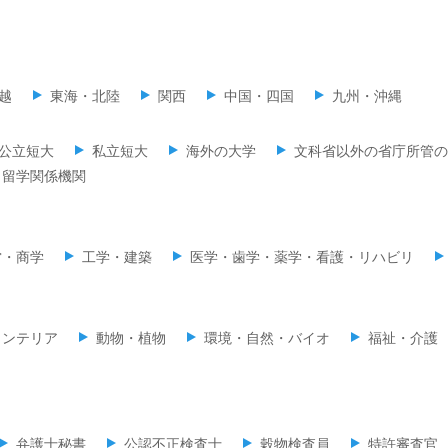
越
東海・北陸
関西
中国・四国
九州・沖縄
公立短大
私立短大
海外の大学
文科省以外の省庁所管の
留学関係機関
営・商学
工学・建築
医学・歯学・薬学・看護・リハビリ
インテリア
動物・植物
環境・自然・バイオ
福祉・介護
弁護士秘書
公認不正検査士
穀物検査員
特許審査官