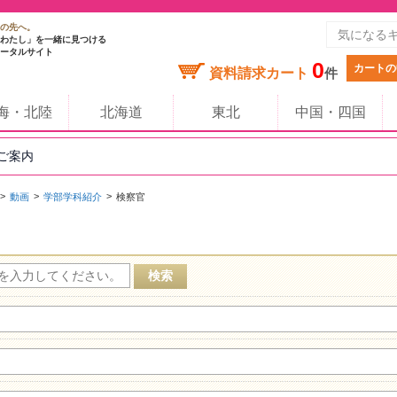
の先へ。
わたし」を一緒に見つける
ータルサイト
0
カートの
資料請求カート
件
海・北陸
北海道
東北
中国・四国
のご案内
動画
学部学科紹介
検察官