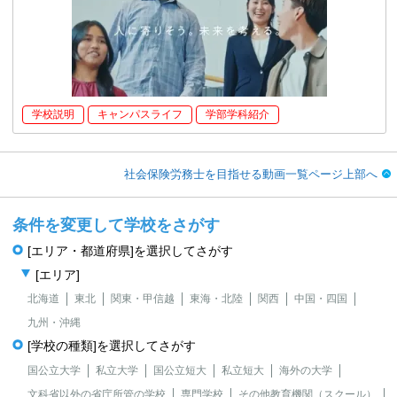
学校説明
キャンパスライフ
学部学科紹介
社会保険労務士を目指せる動画一覧ページ上部へ
条件を変更して学校をさがす
[エリア・都道府県]を選択してさがす
[エリア]
北海道
東北
関東・甲信越
東海・北陸
関西
中国・四国
九州・沖縄
[学校の種類]を選択してさがす
国公立大学
私立大学
国公立短大
私立短大
海外の大学
文科省以外の省庁所管の学校
専門学校
その他教育機関（スクール）