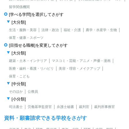
留学関係機関
[学べる学問]を選択してさがす
[大分類]
生活・服飾・美容
法律・政治
福祉・介護
農学・水産学・生物
体育・健康・スポーツ
[目指せる職種]を変更してさがす
[大分類]
建築・土木・インテリア
マスコミ・芸能・アニメ・声優・漫画
医療・歯科・看護・リハビリ
美容・理容・メイクアップ
保育・こども
[中分類]
そのほか
公務員
[小分類]
司法書士
労働基準監督官
弁護士秘書
裁判官
裁判所事務官
資料・願書請求できる学校をさがす