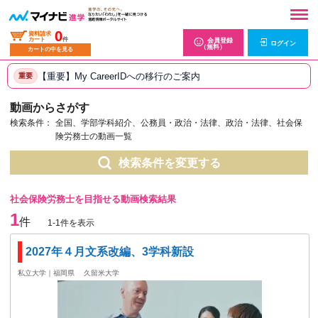
0
資料請求
カート
件
会員登録
ログイン
（無料）
カートの中を見る
【重要】My CareerIDへの移行のご案内
重要
動画からさがす
検索条件：
全国、学部学科紹介、公務員・政治・法律、政治・法律、社会保
険労務士の動画一覧
検索条件を変更する
社会保険労務士を目指せる動画検索結果
1
件
1-1件を表示
2027年４月文系改編、3学科新設
私立大学｜福岡県
久留米大学