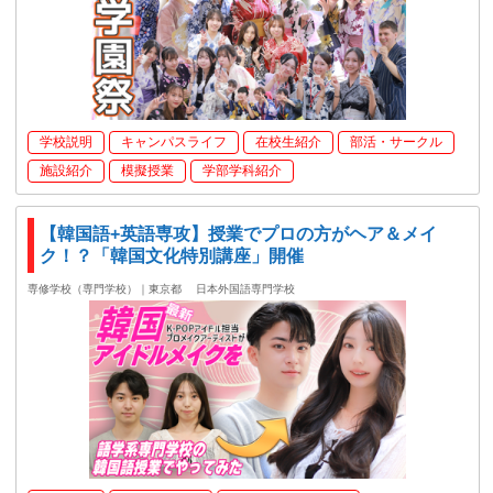
学校説明
キャンパスライフ
在校生紹介
部活・サークル
施設紹介
模擬授業
学部学科紹介
【韓国語+英語専攻】授業でプロの方がヘア＆メイ
ク！？「韓国文化特別講座」開催
専修学校（専門学校）｜東京都
日本外国語専門学校