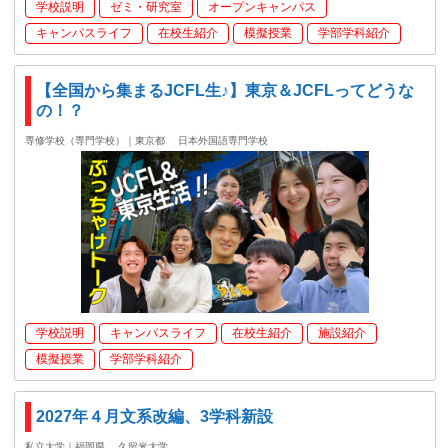
学校説明
ゼミ・研究室
オープンキャンパス
キャンパスライフ
在校生紹介
模擬授業
学部学科紹介
【全国から集まるJCFL生♪】東京＆JCFLってどうな
の！？
専修学校（専門学校）｜東京都
日本外国語専門学校
学校説明
キャンパスライフ
在校生紹介
施設紹介
模擬授業
学部学科紹介
2027年４月文系改編、3学科新設
私立大学｜福岡県
久留米大学