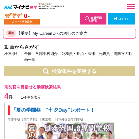
0
資料請求
カート
件
会員登録
ログイン
（無料）
カートの中を見る
【重要】My CareerIDへの移行のご案内
重要
動画からさがす
検索条件：
全国、学部学科紹介、公務員・政治・法律、公務員、消防官の動
画一覧
検索条件を変更する
消防官を目指せる動画検索結果
4
件
1-4件を表示
「夏の学園祭」“七夕Day”レポート！
専修学校（専門学校）｜東京都
日本外国語専門学校