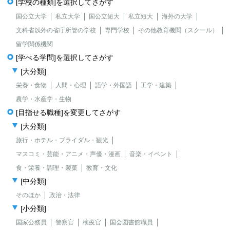
[学校の種類]を選択してさがす
国公立大学
私立大学
国公立短大
私立短大
海外の大学
文科省以外の省庁所管の学校
専門学校
その他教育機関（スクール）
留学関係機関
[学べる学問]を選択してさがす
[大分類]
栄養・食物
人間・心理
語学・外国語
工学・建築
農学・水産学・生物
[目指せる職種]を変更してさがす
[大分類]
旅行・ホテル・ブライダル・観光
マスコミ・芸能・アニメ・声優・漫画
音楽・イベント
食・栄養・調理・製菓
教育・文化
[中分類]
そのほか
政治・法律
[小分類]
国家公務員
警察官
検疫官
国会図書館職員