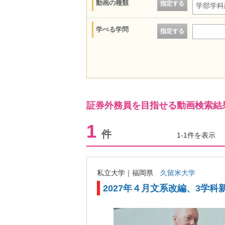
動画の種類
指定する
学部学科
学べる学問
指定する
証券外務員を目指せる動画検索結
1
件
1-1件を表示
私立大学｜福岡県
久留米大学
2027年４月文系改編、3学科