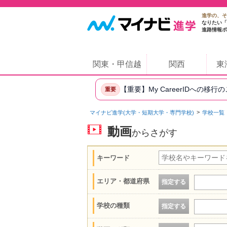
進学の、そ
なりたい「
進路情報ポ
関東・甲信越
関西
東
【重要】My CareerIDへの移行
重要
マイナビ進学(大学・短期大学・専門学校)
学校一覧
動画
からさがす
キーワード
エリア・都道府県
指定する
学校の種類
指定する