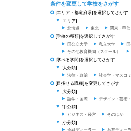
条件を変更して学校をさがす
[エリア・都道府県]を選択してさがす
[エリア]
北海道
東北
関東・甲信
[学校の種類]を選択してさがす
国公立大学
私立大学
国
その他教育機関（スクール）
[学べる学問]を選択してさがす
[大分類]
法律・政治
社会学・マスコ
[目指せる職種]を変更してさがす
[大分類]
語学・国際
デザイン・芸術
[中分類]
ビジネス・経営
そのほか
[小分類]
金融ディーラー
為替ディー