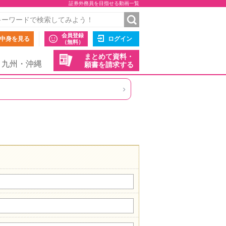
証券外務員を目指せる動画一覧
会員登録
中身を見る
ログイン
（無料）
まとめて資料・
九州・沖縄
願書を請求する
›