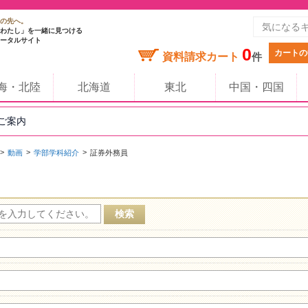
の先へ。
わたし」を一緒に見つける
ータルサイト
0
カートの
資料請求カート
件
海・北陸
北海道
東北
中国・四国
のご案内
動画
学部学科紹介
証券外務員