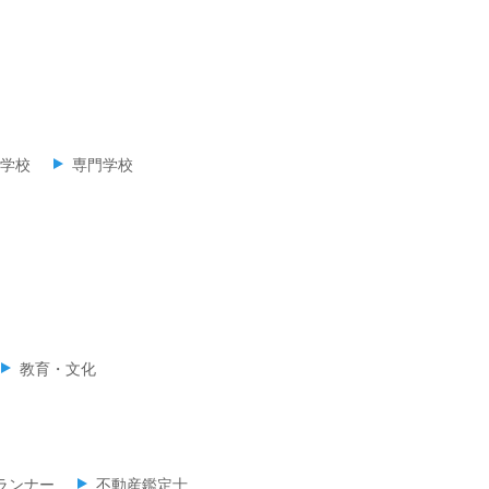
学校
専門学校
教育・文化
ランナー
不動産鑑定士