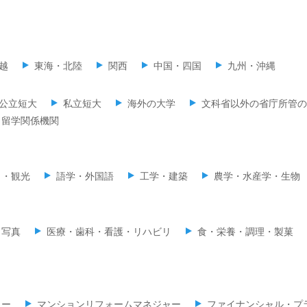
越
東海・北陸
関西
中国・四国
九州・沖縄
公立短大
私立短大
海外の大学
文科省以外の省庁所管の
留学関係機関
ミ・観光
語学・外国語
工学・建築
農学・水産学・生物
・写真
医療・歯科・看護・リハビリ
食・栄養・調理・製菓
ラー
マンションリフォームマネジャー
ファイナンシャル・プ