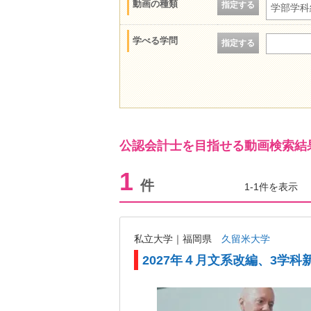
動画の種類
指定する
学部学科
学べる学問
指定する
公認会計士を目指せる動画検索結
1
件
1-1件を表示
私立大学｜福岡県
久留米大学
2027年４月文系改編、3学科