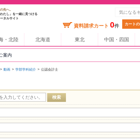
の先へ。
わたし」を一緒に見つける
ータルサイト
0
カートの
資料請求カート
件
海・北陸
北海道
東北
中国・四国
のご案内
動画
学部学科紹介
公認会計士