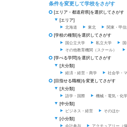
条件を変更して学校をさがす
[エリア・都道府県]を選択してさがす
[エリア]
北海道
東北
関東・甲信
[学校の種類]を選択してさがす
国公立大学
私立大学
国
その他教育機関（スクール）
[学べる学問]を選択してさがす
[大分類]
経済・経営・商学
社会学・
[目指せる職種]を変更してさがす
[大分類]
語学・国際
機械・電気・化
[中分類]
ビジネス・経営
そのほか
[小分類]
会計参与
アクチュアリー（