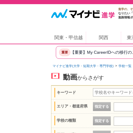
進学の、そ
なりたい「
進路情報ポ
関東・甲信越
関西
東
【重要】My CareerIDへの移行
重要
マイナビ進学(大学・短期大学・専門学校)
学校一覧
動画
からさがす
キーワード
エリア・都道府県
指定する
学校の種類
指定する