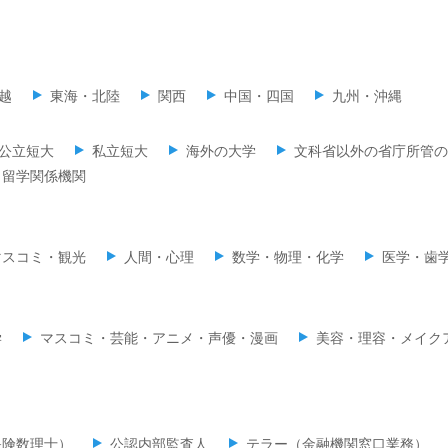
越
東海・北陸
関西
中国・四国
九州・沖縄
公立短大
私立短大
海外の大学
文科省以外の省庁所管の
留学関係機関
マスコミ・観光
人間・心理
数学・物理・化学
医学・歯
学
マスコミ・芸能・アニメ・声優・漫画
美容・理容・メイク
保険数理士）
公認内部監査人
テラー（金融機関窓口業務）