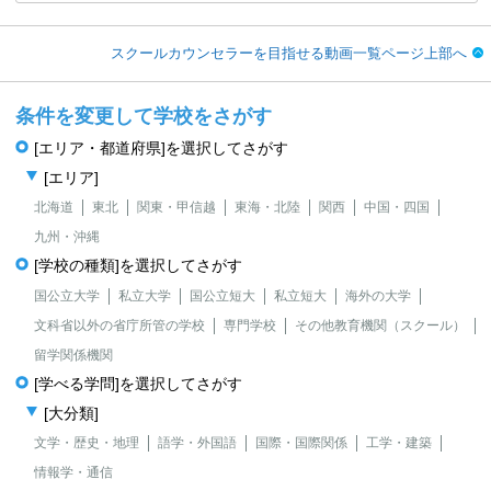
スクールカウンセラーを目指せる動画一覧ページ上部へ
条件を変更して学校をさがす
[エリア・都道府県]を選択してさがす
[エリア]
北海道
東北
関東・甲信越
東海・北陸
関西
中国・四国
九州・沖縄
[学校の種類]を選択してさがす
国公立大学
私立大学
国公立短大
私立短大
海外の大学
文科省以外の省庁所管の学校
専門学校
その他教育機関（スクール）
留学関係機関
[学べる学問]を選択してさがす
[大分類]
文学・歴史・地理
語学・外国語
国際・国際関係
工学・建築
情報学・通信