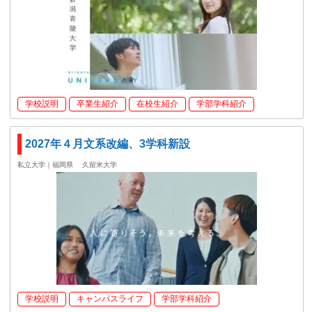
学校説明
卒業生紹介
在校生紹介
学部学科紹介
2027年４月文系改編、3学科新設
私立大学｜福岡県
久留米大学
学校説明
キャンパスライフ
学部学科紹介