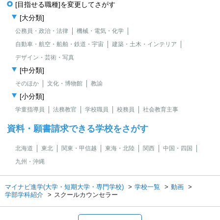
[目指せる職種]を変更してさがす
[大分類]
公務員・政治・法律
機械・電気・化学
自動車・航空・船舶・鉄道・宇宙
建築・土木・インテリア
デザイン・芸術・写真
[中分類]
そのほか
文化・博物館
教諭
[小分類]
学童指導員
法務教官
学校職員
校務員
社会教育主事
資料・願書請求できる学校をさがす
北海道
東北
関東・甲信越
東海・北陸
関西
中国・四国
九州・沖縄
マイナビ進学(大学・短期大学・専門学校)
学校一覧
動画
学部学科紹介
スクールカウンセラー