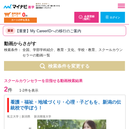
0
資料請求
カート
件
会員登録
ログイン
（無料）
カートの中を見る
【重要】My CareerIDへの移行のご案内
重要
動画からさがす
検索条件：
全国、学部学科紹介、教育・文化、学校・教育、スクールカウン
セラーの動画一覧
検索条件を変更する
スクールカウンセラーを目指せる動画検索結果
2
件
1-2件を表示
看護・福祉・地域づくり・心理・子どもを、新潟の伝
統校で学ぼう！
私立大学｜新潟県
新潟青陵大学