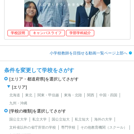
学校説明
キャンパスライフ
学部学科紹介
小学校教師を目指せる動画一覧ページ上部へ
条件を変更して学校をさがす
[エリア・都道府県]を選択してさがす
[エリア]
北海道
東北
関東・甲信越
東海・北陸
関西
中国・四国
九州・沖縄
[学校の種類]を選択してさがす
国公立大学
私立大学
国公立短大
私立短大
海外の大学
文科省以外の省庁所管の学校
専門学校
その他教育機関（スクール）