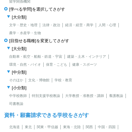
留学関係機関
[学べる学問]を選択してさがす
[大分類]
文学・歴史・地理
法律・政治
経済・経営・商学
人間・心理
農学・水産学・生物
[目指せる職種]を変更してさがす
[大分類]
自動車・航空・船舶・鉄道・宇宙
建築・土木・インテリア
環境・自然・バイオ
保育・こども
健康・スポーツ
[中分類]
そのほか
文化・博物館
学校・教育
[小分類]
中学校教師
特別支援学校教諭
大学教授・准教授・講師
養護教諭
司書教諭
資料・願書請求できる学校をさがす
北海道
東北
関東・甲信越
東海・北陸
関西
中国・四国