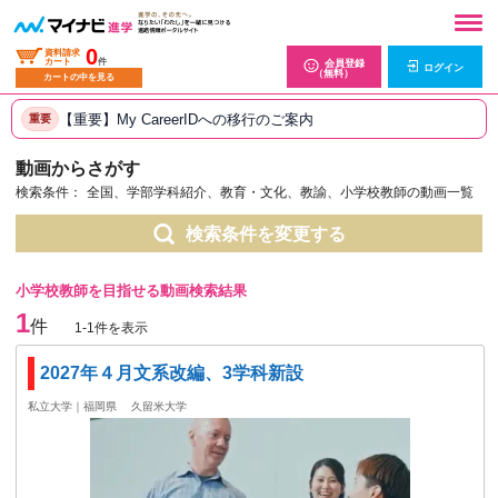
0
資料請求
カート
件
会員登録
ログイン
（無料）
カートの中を見る
【重要】My CareerIDへの移行のご案内
重要
動画からさがす
検索条件：
全国、学部学科紹介、教育・文化、教諭、小学校教師の動画一覧
検索条件を変更する
小学校教師を目指せる動画検索結果
1
件
1-1件を表示
2027年４月文系改編、3学科新設
私立大学｜福岡県
久留米大学