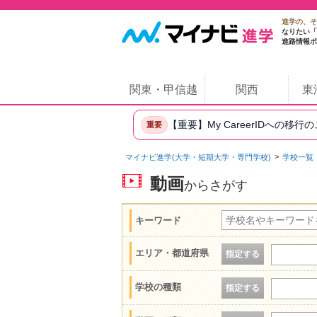
進学の、そ
なりたい「
進路情報ポ
関東・甲信越
関西
東
【重要】My CareerIDへの移行
重要
マイナビ進学(大学・短期大学・専門学校)
学校一覧
動画
からさがす
キーワード
エリア・都道府県
指定する
学校の種類
指定する