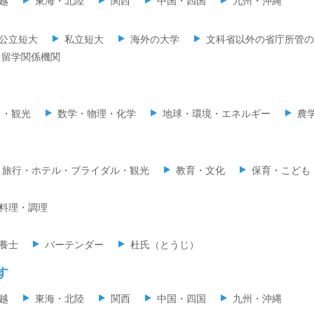
越
東海・北陸
関西
中国・四国
九州・沖縄
公立短大
私立短大
海外の大学
文科省以外の省庁所管の
留学関係機関
ミ・観光
数学・物理・化学
地球・環境・エネルギー
農
旅行・ホテル・ブライダル・観光
教育・文化
保育・こども
料理・調理
養士
バーテンダー
杜氏（とうじ）
す
越
東海・北陸
関西
中国・四国
九州・沖縄