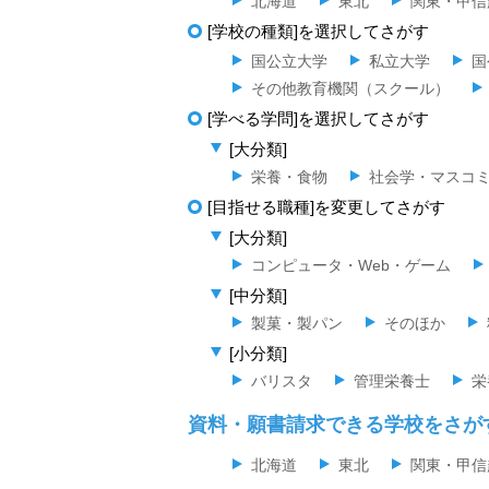
北海道
東北
関東・甲信
[学校の種類]を選択してさがす
国公立大学
私立大学
国
その他教育機関（スクール）
[学べる学問]を選択してさがす
[大分類]
栄養・食物
社会学・マスコ
[目指せる職種]を変更してさがす
[大分類]
コンピュータ・Web・ゲーム
[中分類]
製菓・製パン
そのほか
[小分類]
バリスタ
管理栄養士
栄
資料・願書請求できる学校をさが
北海道
東北
関東・甲信