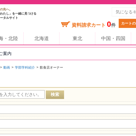
の先へ。
わたし」を一緒に見つける
ータルサイト
0
カートの
資料請求カート
件
海・北陸
北海道
東北
中国・四国
のご案内
動画
学部学科紹介
飲食店オーナー