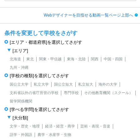
Webデザイナーを目指せる動画一覧ページ上部へ
条件を変更して学校をさがす
[エリア・都道府県]を選択してさがす
[エリア]
北海道
東北
関東・甲信越
東海・北陸
関西
中国・四国
九州・沖縄
[学校の種類]を選択してさがす
国公立大学
私立大学
国公立短大
私立短大
海外の大学
文科省以外の省庁所管の学校
専門学校
その他教育機関（スクール）
留学関係機関
[学べる学問]を選択してさがす
[大分類]
文学・歴史・地理
経済・経営・商学
芸術・表現・音楽
語学・外国語
農学・水産学・生物