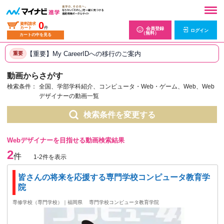
0
資料請求
カート
件
会員登録
ログイン
（無料）
カートの中を見る
【重要】My CareerIDへの移行のご案内
重要
動画からさがす
検索条件：
全国、学部学科紹介、コンピュータ・Web・ゲーム、Web、Web
デザイナーの動画一覧
検索条件を変更する
Webデザイナーを目指せる動画検索結果
2
件
1-2件を表示
皆さんの将来を応援する専門学校コンピュータ教育学
院
専修学校（専門学校）｜福岡県
専門学校コンピュータ教育学院