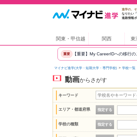
進学の、そ
なりたい「
進路情報ポ
関東・甲信越
関西
東
【重要】My CareerIDへの移行
重要
マイナビ進学(大学・短期大学・専門学校)
学校一覧
動画
からさがす
キーワード
エリア・都道府県
指定する
学校の種類
指定する