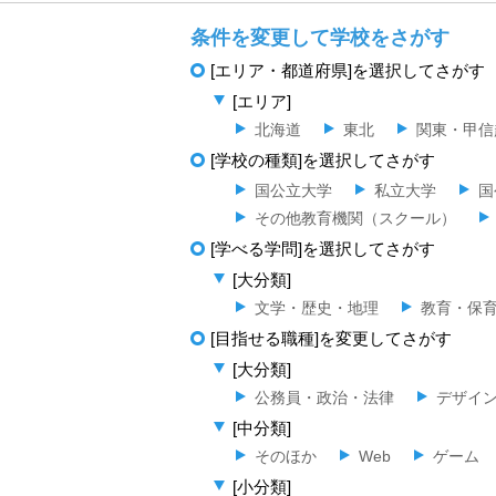
条件を変更して学校をさがす
[エリア・都道府県]を選択してさがす
[エリア]
北海道
東北
関東・甲信
[学校の種類]を選択してさがす
国公立大学
私立大学
国
その他教育機関（スクール）
[学べる学問]を選択してさがす
[大分類]
文学・歴史・地理
教育・保
[目指せる職種]を変更してさがす
[大分類]
公務員・政治・法律
デザイ
[中分類]
そのほか
Web
ゲーム
[小分類]