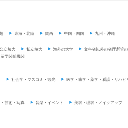
越
東海・北陸
関西
中国・四国
九州・沖縄
公立短大
私立短大
海外の大学
文科省以外の省庁所管の
留学関係機関
育
社会学・マスコミ・観光
医学・歯学・薬学・看護・リハビ
ン・芸術・写真
音楽・イベント
美容・理容・メイクアップ