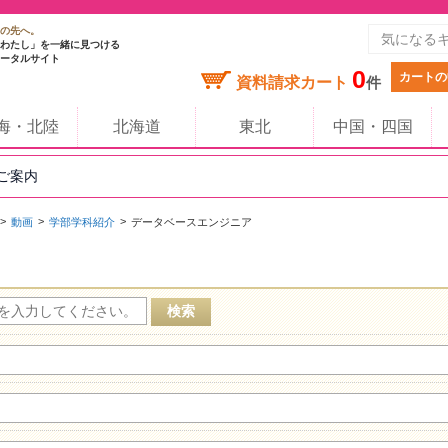
の先へ。
わたし」を一緒に見つける
ータルサイト
0
カートの
資料請求カート
件
海・北陸
北海道
東北
中国・四国
のご案内
動画
学部学科紹介
データベースエンジニア