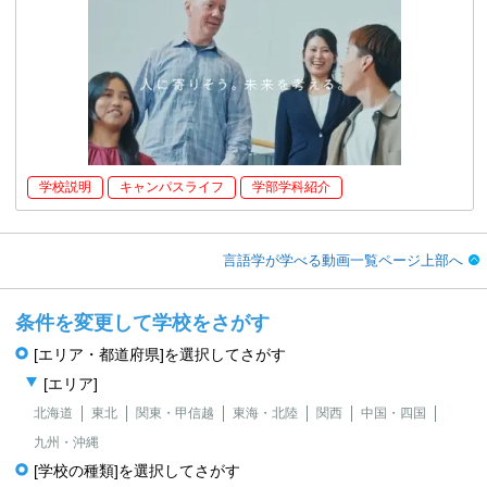
学校説明
キャンパスライフ
学部学科紹介
言語学が学べる動画一覧ページ上部へ
条件を変更して学校をさがす
[エリア・都道府県]を選択してさがす
[エリア]
北海道
東北
関東・甲信越
東海・北陸
関西
中国・四国
九州・沖縄
[学校の種類]を選択してさがす