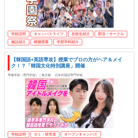
学校説明
キャンパスライフ
在校生紹介
部活・サークル
施設紹介
模擬授業
学部学科紹介
【韓国語+英語専攻】授業でプロの方がヘア＆メイ
ク！？「韓国文化特別講座」開催
専修学校（専門学校）｜東京都
日本外国語専門学校
学校説明
ゼミ・研究室
オープンキャンパス