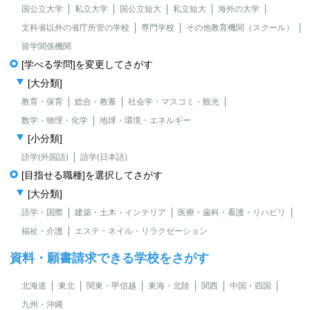
国公立大学
私立大学
国公立短大
私立短大
海外の大学
文科省以外の省庁所管の学校
専門学校
その他教育機関（スクール）
留学関係機関
[学べる学問]を変更してさがす
[大分類]
教育・保育
総合・教養
社会学・マスコミ・観光
数学・物理・化学
地球・環境・エネルギー
[小分類]
語学(外国語)
語学(日本語)
[目指せる職種]を選択してさがす
[大分類]
語学・国際
建築・土木・インテリア
医療・歯科・看護・リハビリ
福祉・介護
エステ・ネイル・リラクゼーション
資料・願書請求できる学校をさがす
北海道
東北
関東・甲信越
東海・北陸
関西
中国・四国
九州・沖縄