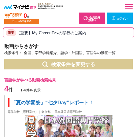
0
資料請求
カート
件
会員登録
ログイン
（無料）
カートの中を見る
【重要】My CareerIDへの移行のご案内
重要
動画からさがす
検索条件：
全国、学部学科紹介、語学・外国語、言語学の動画一覧
検索条件を変更する
言語学が学べる動画検索結果
4
件
1-4件を表示
「夏の学園祭」“七夕Day”レポート！
専修学校（専門学校）｜東京都
日本外国語専門学校