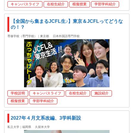
キャンパスライフ
在校生紹介
模擬授業
学部学科紹介
【全国から集まるJCFL生♪】東京＆JCFLってどうな
の！？
専修学校（専門学校）｜東京都
日本外国語専門学校
学校説明
キャンパスライフ
在校生紹介
施設紹介
模擬授業
学部学科紹介
2027年４月文系改編、3学科新設
私立大学｜福岡県
久留米大学