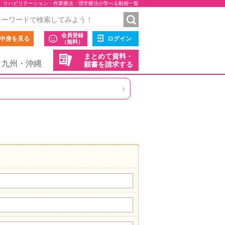
リハビリテーション・作業療法・理学療法が学べる動画一覧
会員登録
中身を見る
ログイン
（無料）
まとめて資料・
九州・沖縄
願書を請求する
›