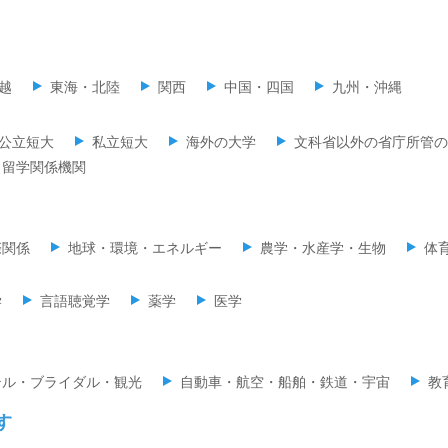
越
東海・北陸
関西
中国・四国
九州・沖縄
公立短大
私立短大
海外の大学
文科省以外の省庁所管の
留学関係機関
際関係
地球・環境・エネルギー
農学・水産学・生物
体
学
言語聴覚学
薬学
医学
テル・ブライダル・観光
自動車・航空・船舶・鉄道・宇宙
教
す