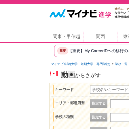
進学の、そ
なりたい「
進路情報ポ
関東・甲信越
関西
東
【重要】My CareerIDへの移行
重要
マイナビ進学(大学・短期大学・専門学校)
学校一覧
動画
からさがす
キーワード
エリア・都道府県
指定する
学校の種類
指定する