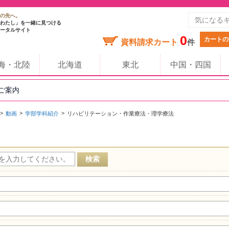
の先へ。
わたし」を一緒に見つける
ータルサイト
0
カートの
資料請求カート
件
海・北陸
北海道
東北
中国・四国
のご案内
動画
学部学科紹介
リハビリテーション・作業療法・理学療法