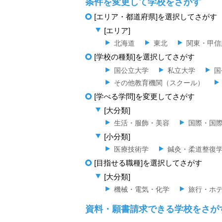
条件を変更して学校をさがす
[エリア・都道府県]を選択してさがす
[エリア]
北海道
東北
関東・甲信
[学校の種類]を選択してさがす
国公立大学
私立大学
国
その他教育機関（スクール）
[学べる学問]を変更してさがす
[大分類]
生活・服飾・美容
国際・国
[小分類]
医療技術学
鍼灸・柔道整復
[目指せる職種]を選択してさがす
[大分類]
機械・電気・化学
旅行・ホ
資料・願書請求できる学校をさが