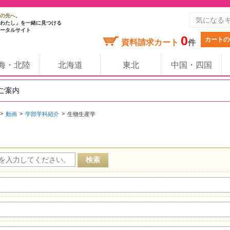
の先へ。
わたし」を一緒に見つける
ータルサイト
0
カートの
資料請求カート
件
海・北陸
北海道
東北
中国・四国
のご案内
動画
学部学科紹介
生物生産学