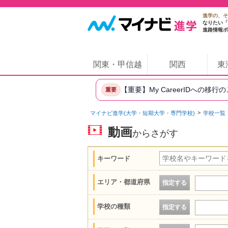
進学の、そ
なりたい「
進路情報ポ
関東・甲信越
関西
東
【重要】My CareerIDへの移行
重要
マイナビ進学(大学・短期大学・専門学校)
学校一覧
動画
からさがす
キーワード
エリア・都道府県
指定する
学校の種類
指定する