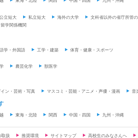
越
東海・北陸
関西
中国・四国
九州・沖縄
公立短大
私立短大
海外の大学
文科省以外の省庁所管の
留学関係機関
語学・外国語
工学・建築
体育・健康・スポーツ
学
農芸化学
獣医学
ザイン・芸術・写真
マスコミ・芸能・アニメ・声優・漫画
音
す
越
東海・北陸
関西
中国・四国
九州・沖縄
の取扱
推奨環境
サイトマップ
高校生のみなさんへ