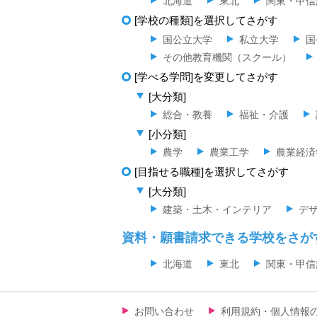
北海道
東北
関東・甲信
[学校の種類]を選択してさがす
国公立大学
私立大学
国
その他教育機関（スクール）
[学べる学問]を変更してさがす
[大分類]
総合・教養
福祉・介護
[小分類]
農学
農業工学
農業経済
[目指せる職種]を選択してさがす
[大分類]
建築・土木・インテリア
デ
資料・願書請求できる学校をさが
北海道
東北
関東・甲信
お問い合わせ
利用規約・個人情報