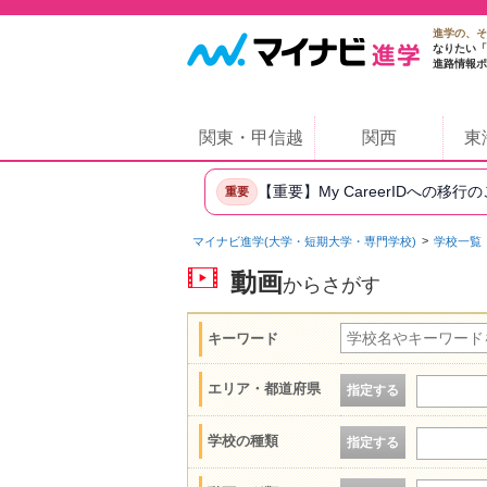
進学の、そ
なりたい「
進路情報ポ
関東・甲信越
関西
東
【重要】My CareerIDへの移行
重要
マイナビ進学(大学・短期大学・専門学校)
学校一覧
動画
からさがす
キーワード
エリア・都道府県
指定する
学校の種類
指定する