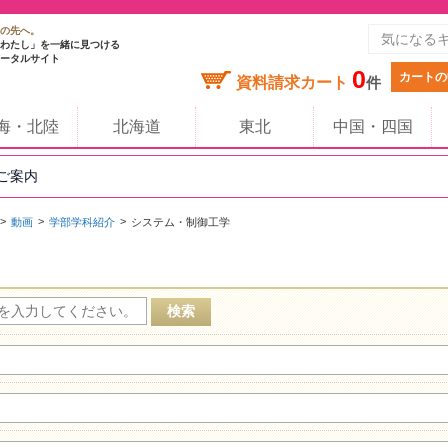
の先へ。
わたし」を一緒に見つける
ータルサイト
0
カートの
資料請求カート
件
海・北陸
北海道
東北
中国・四国
のご案内
動画
学部学科紹介
システム・制御工学