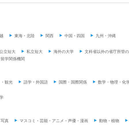
越
東海・北陸
関西
中国・四国
九州・沖縄
公立短大
私立短大
海外の大学
文科省以外の省庁所管の
留学関係機関
ミ・観光
語学・外国語
国際・国際関係
数学・物理・化
学
・写真
マスコミ・芸能・アニメ・声優・漫画
動物・植物