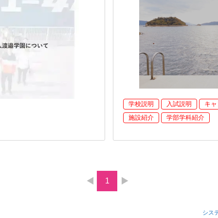
学校説明
入試説明
キャ
施設紹介
学部学科紹介
1
シス