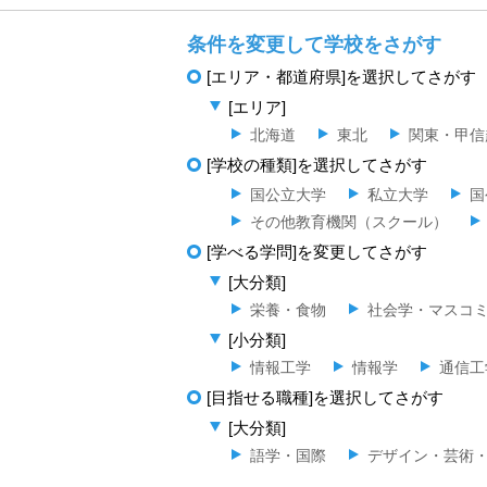
条件を変更して学校をさがす
[エリア・都道府県]を選択してさがす
[エリア]
北海道
東北
関東・甲信
[学校の種類]を選択してさがす
国公立大学
私立大学
国
その他教育機関（スクール）
[学べる学問]を変更してさがす
[大分類]
栄養・食物
社会学・マスコ
[小分類]
情報工学
情報学
通信工
[目指せる職種]を選択してさがす
[大分類]
語学・国際
デザイン・芸術