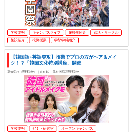
学校説明
キャンパスライフ
在校生紹介
部活・サークル
施設紹介
模擬授業
学部学科紹介
【韓国語+英語専攻】授業でプロの方がヘア＆メイ
ク！？「韓国文化特別講座」開催
専修学校（専門学校）｜東京都
日本外国語専門学校
学校説明
ゼミ・研究室
オープンキャンパス