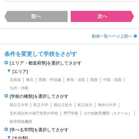
前へ
次へ
動画一覧ページ上部へ
条件を変更して学校をさがす
[エリア・都道府県]を選択してさがす
[エリア]
北海道
東北
関東・甲信越
東海・北陸
関西
中国・四国
九州・沖縄
[学校の種類]を選択してさがす
国公立大学
私立大学
国公立短大
私立短大
海外の大学
文科省以外の省庁所管の学校
専門学校
その他教育機関（スクール）
留学関係機関
[学べる学問]を選択してさがす
[大分類]