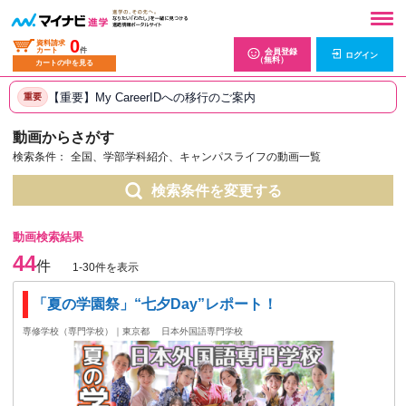
0
資料請求
カート
件
会員登録
ログイン
（無料）
カートの中を見る
【重要】My CareerIDへの移行のご案内
重要
動画からさがす
検索条件：
全国、学部学科紹介、キャンパスライフの動画一覧
検索条件を変更する
動画検索結果
44
件
1-30件を表示
「夏の学園祭」“七夕Day”レポート！
専修学校（専門学校）｜東京都
日本外国語専門学校