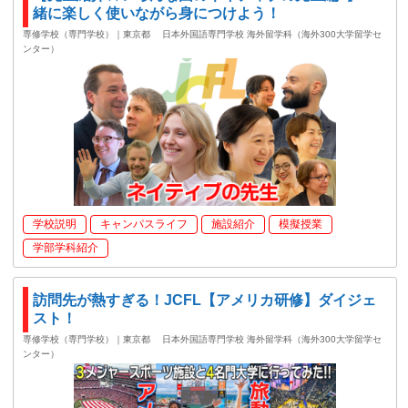
緒に楽しく使いながら身につけよう！
専修学校（専門学校）｜東京都
日本外国語専門学校 海外留学科（海外300大学留学セ
ンター）
学校説明
キャンパスライフ
施設紹介
模擬授業
学部学科紹介
訪問先が熱すぎる！JCFL【アメリカ研修】ダイジェ
スト！
専修学校（専門学校）｜東京都
日本外国語専門学校 海外留学科（海外300大学留学セ
ンター）