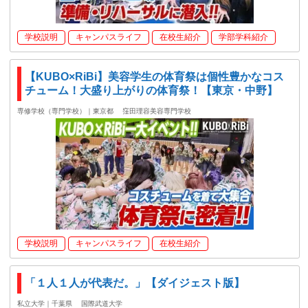
学校説明
キャンパスライフ
在校生紹介
学部学科紹介
【KUBO×RiBi】美容学生の体育祭は個性豊かなコス
チューム！大盛り上がりの体育祭！【東京・中野】
専修学校（専門学校）｜東京都
窪田理容美容専門学校
学校説明
キャンパスライフ
在校生紹介
「１人１人が代表だ。」【ダイジェスト版】
私立大学｜千葉県
国際武道大学