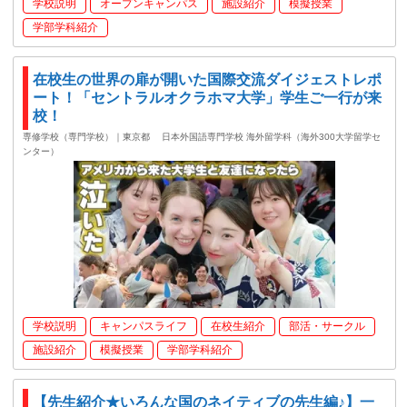
学校説明
オープンキャンパス
施設紹介
模擬授業
学部学科紹介
在校生の世界の扉が開いた国際交流ダイジェストレポ
ート！「セントラルオクラホマ大学」学生ご一行が来
校！
専修学校（専門学校）｜東京都
日本外国語専門学校 海外留学科（海外300大学留学セ
ンター）
学校説明
キャンパスライフ
在校生紹介
部活・サークル
施設紹介
模擬授業
学部学科紹介
【先生紹介★いろんな国のネイティブの先生編♪】一