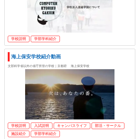
学校説明
学部学科紹介
海上保安学校紹介動画
文部科学省以外の省庁所管の学校｜京都府
海上保安学校
学校説明
入試説明
キャンパスライフ
部活・サークル
施設紹介
学部学科紹介