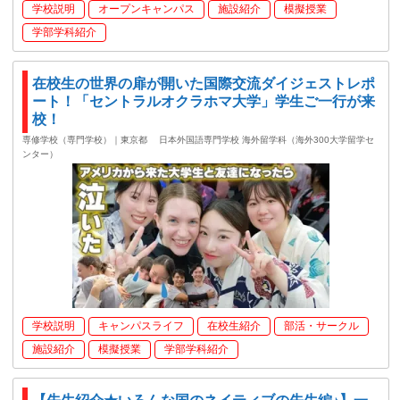
学校説明
オープンキャンパス
施設紹介
模擬授業
学部学科紹介
在校生の世界の扉が開いた国際交流ダイジェストレポ
ート！「セントラルオクラホマ大学」学生ご一行が来
校！
専修学校（専門学校）｜東京都
日本外国語専門学校 海外留学科（海外300大学留学セ
ンター）
学校説明
キャンパスライフ
在校生紹介
部活・サークル
施設紹介
模擬授業
学部学科紹介