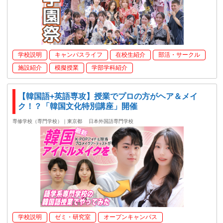
学校説明
キャンパスライフ
在校生紹介
部活・サークル
施設紹介
模擬授業
学部学科紹介
【韓国語+英語専攻】授業でプロの方がヘア＆メイ
ク！？「韓国文化特別講座」開催
専修学校（専門学校）｜東京都
日本外国語専門学校
学校説明
ゼミ・研究室
オープンキャンパス