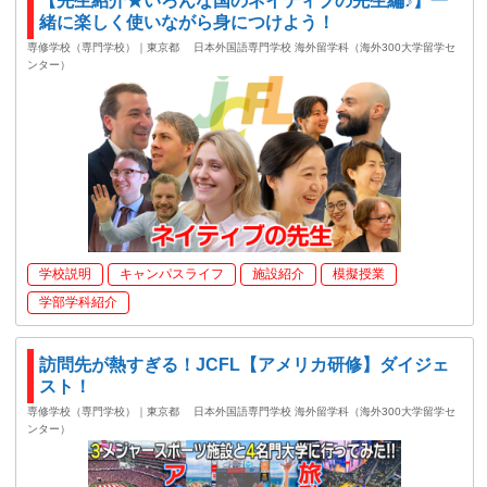
【先生紹介★いろんな国のネイティブの先生編♪】一
緒に楽しく使いながら身につけよう！
専修学校（専門学校）｜東京都
日本外国語専門学校 海外留学科（海外300大学留学セ
ンター）
学校説明
キャンパスライフ
施設紹介
模擬授業
学部学科紹介
訪問先が熱すぎる！JCFL【アメリカ研修】ダイジェ
スト！
専修学校（専門学校）｜東京都
日本外国語専門学校 海外留学科（海外300大学留学セ
ンター）