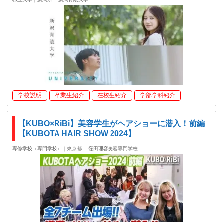
学校説明
卒業生紹介
在校生紹介
学部学科紹介
【KUBO×RiBi】美容学生がヘアショーに潜入！前編
【KUBOTA HAIR SHOW 2024】
専修学校（専門学校）｜東京都
窪田理容美容専門学校