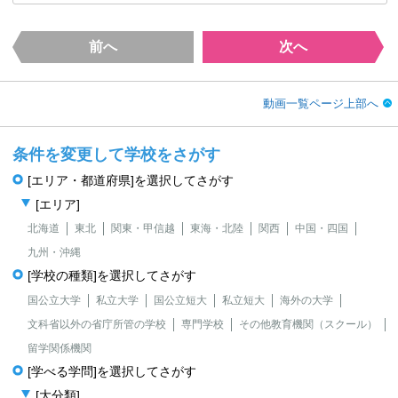
前へ
次へ
動画一覧ページ上部へ
条件を変更して学校をさがす
[エリア・都道府県]を選択してさがす
[エリア]
北海道
東北
関東・甲信越
東海・北陸
関西
中国・四国
九州・沖縄
[学校の種類]を選択してさがす
国公立大学
私立大学
国公立短大
私立短大
海外の大学
文科省以外の省庁所管の学校
専門学校
その他教育機関（スクール）
留学関係機関
[学べる学問]を選択してさがす
[大分類]