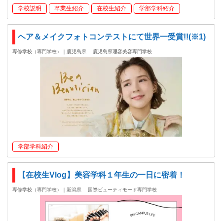
学校説明
卒業生紹介
在校生紹介
学部学科紹介
ヘア＆メイクフォトコンテストにて世界一受賞!!(※1)
専修学校（専門学校）｜鹿児島県
鹿児島県理容美容専門学校
学部学科紹介
【在校生Vlog】美容学科１年生の一日に密着！
専修学校（専門学校）｜新潟県
国際ビューティモード専門学校