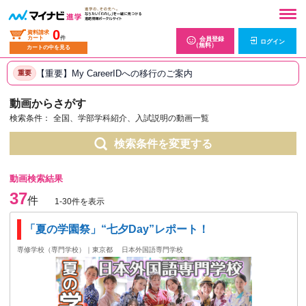
0
資料請求
カート
件
会員登録
ログイン
（無料）
カートの中を見る
【重要】My CareerIDへの移行のご案内
重要
動画からさがす
検索条件：
全国、学部学科紹介、入試説明の動画一覧
検索条件を変更する
動画検索結果
37
件
1-30件を表示
「夏の学園祭」“七夕Day”レポート！
専修学校（専門学校）｜東京都
日本外国語専門学校