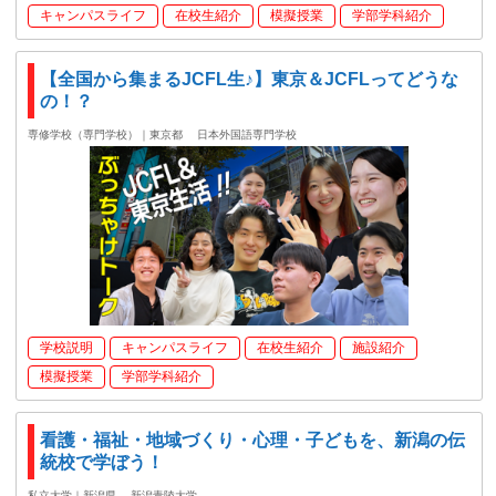
キャンパスライフ
在校生紹介
模擬授業
学部学科紹介
【全国から集まるJCFL生♪】東京＆JCFLってどうな
の！？
専修学校（専門学校）｜東京都
日本外国語専門学校
学校説明
キャンパスライフ
在校生紹介
施設紹介
模擬授業
学部学科紹介
看護・福祉・地域づくり・心理・子どもを、新潟の伝
統校で学ぼう！
私立大学｜新潟県
新潟青陵大学