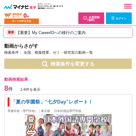
0
資料請求
カート
件
会員登録
ログイン
（無料）
カートの中を見る
【重要】My CareerIDへの移行のご案内
重要
動画からさがす
検索条件：
全国、模擬授業、ゼミ・研究室の動画一覧
検索条件を変更する
動画検索結果
8
件
1-8件を表示
「夏の学園祭」“七夕Day”レポート！
専修学校（専門学校）｜東京都
日本外国語専門学校