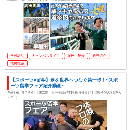
学校説明
キャンパスライフ
在校生紹介
施設紹介
模擬授業
【スポーツ×留学】夢を世界へつなぐ第一歩！~スポ
ーツ留学フェア紹介動画~
専修学校（専門学校）｜東京都
日本外国語専門学校 海外留学科（海外300大学留学セ
ンター）