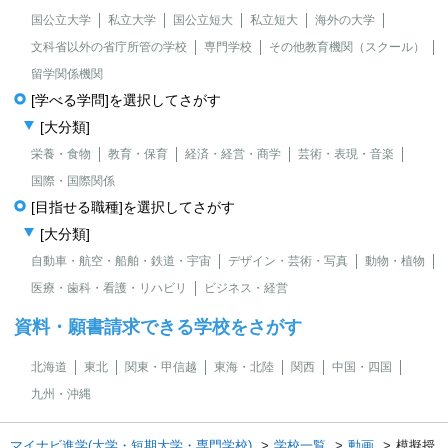
国公立大学
私立大学
国公立短大
私立短大
海外の大学
文科省以外の省庁所管の学校
専門学校
その他教育機関（スクール）
留学関係機関
[学べる学問]を選択してさがす
[大分類]
栄養・食物
教育・保育
経済・経営・商学
芸術・表現・音楽
国際・国際関係
[目指せる職種]を選択してさがす
[大分類]
自動車・航空・船舶・鉄道・宇宙
デザイン・芸術・写真
動物・植物
医療・歯科・看護・リハビリ
ビジネス・経営
資料・願書請求できる学校をさがす
北海道
東北
関東・甲信越
東海・北陸
関西
中国・四国
九州・沖縄
マイナビ進学(大学・短期大学・専門学校)
学校一覧
動画
模擬授