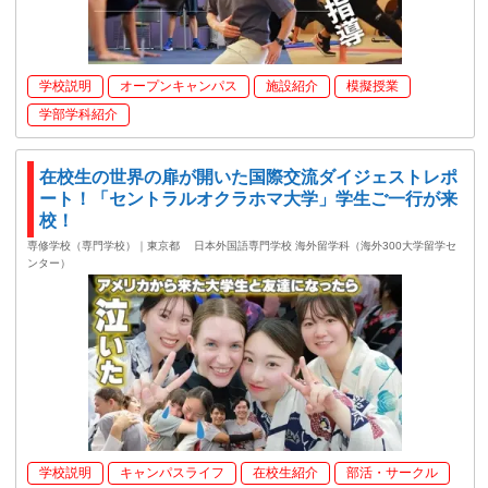
学校説明
オープンキャンパス
施設紹介
模擬授業
学部学科紹介
在校生の世界の扉が開いた国際交流ダイジェストレポ
ート！「セントラルオクラホマ大学」学生ご一行が来
校！
専修学校（専門学校）｜東京都
日本外国語専門学校 海外留学科（海外300大学留学セ
ンター）
学校説明
キャンパスライフ
在校生紹介
部活・サークル