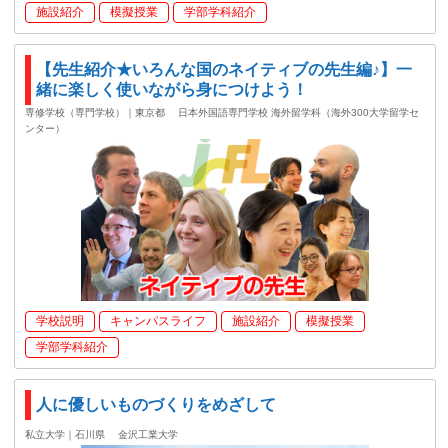
施設紹介
模擬授業
学部学科紹介
【先生紹介★いろんな国のネイティブの先生編♪】一
緒に楽しく使いながら身につけよう！
専修学校（専門学校）｜東京都
日本外国語専門学校 海外留学科（海外300大学留学セ
ンター）
学校説明
キャンパスライフ
施設紹介
模擬授業
学部学科紹介
人に優しいものづくりをめざして
私立大学｜石川県
金沢工業大学