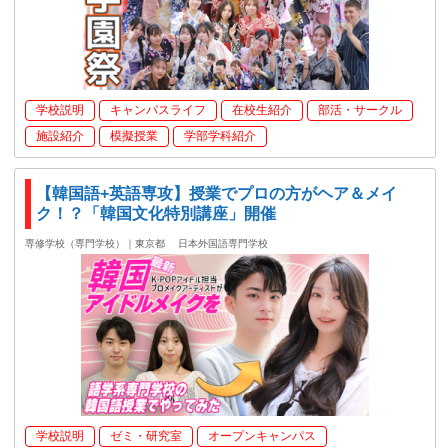
学校説明
キャンパスライフ
在校生紹介
部活・サークル
施設紹介
模擬授業
学部学科紹介
【韓国語+英語専攻】授業でプロの方がヘア＆メイ
ク！？「韓国文化特別講座」開催
専修学校（専門学校）｜東京都
日本外国語専門学校
学校説明
ゼミ・研究室
オープンキャンパス