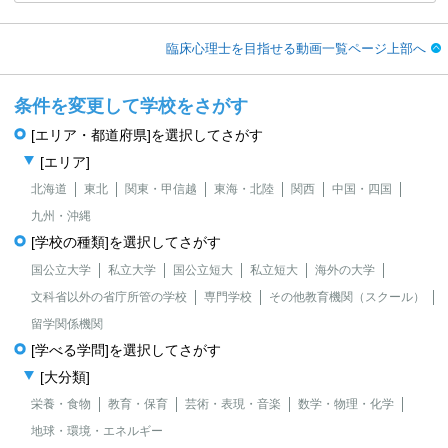
臨床心理士を目指せる動画一覧ページ上部へ
条件を変更して学校をさがす
[エリア・都道府県]を選択してさがす
[エリア]
北海道
東北
関東・甲信越
東海・北陸
関西
中国・四国
九州・沖縄
[学校の種類]を選択してさがす
国公立大学
私立大学
国公立短大
私立短大
海外の大学
文科省以外の省庁所管の学校
専門学校
その他教育機関（スクール）
留学関係機関
[学べる学問]を選択してさがす
[大分類]
栄養・食物
教育・保育
芸術・表現・音楽
数学・物理・化学
地球・環境・エネルギー