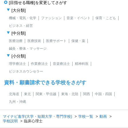
[目指せる職種]を変更してさがす
[大分類]
機械・電気・化学
ファッション
音楽・イベント
保育・こども
ビジネス・経営
[中分類]
医療治療
医療技術
医療サポート
保健・薬
鍼灸・整体・マッサージ
[小分類]
理学療法士
作業療法士
音楽療法士
精神科医
ビジネスカウンセラー
資料・願書請求できる学校をさがす
北海道
東北
関東・甲信越
東海・北陸
関西
中国・四国
九州・沖縄
マイナビ進学(大学・短期大学・専門学校)
学校一覧
動画
学校説明
臨床心理士