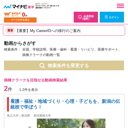
0
資料請求
カート
件
会員登録
ログイン
（無料）
カートの中を見る
【重要】My CareerIDへの移行のご案内
重要
動画からさがす
検索条件：
全国、学校説明、医療・歯科・看護・リハビリ、医療サポート、
病棟クラークの動画一覧
検索条件を変更する
病棟クラークを目指せる動画検索結果
2
件
1-2件を表示
看護・福祉・地域づくり・心理・子どもを、新潟の伝
統校で学ぼう！
私立大学｜新潟県
新潟青陵大学