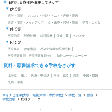
[目指せる職種]を変更してさがす
[大分類]
語学・国際
マスコミ・芸能・アニメ・声優・漫画
美容・理容・メイクアップ
食・栄養・調理・製菓
保育・こども
[中分類]
医療治療
医療技術
歯科医療
保健・薬
そのほか
[小分類]
医療秘書
救急隊員
感染症危機管理専門家
医療情報技師（医療情報技術者）
治験コーディネーター
資料・願書請求できる学校をさがす
北海道
東北
関東・甲信越
東海・北陸
関西
中国・四国
九州・沖縄
マイナビ進学(大学・短期大学・専門学校)
学校一覧
動画
学校説明
病棟クラーク