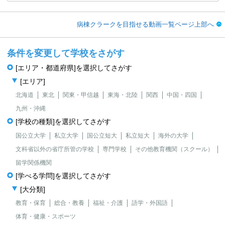
病棟クラークを目指せる動画一覧ページ上部へ
条件を変更して学校をさがす
[エリア・都道府県]を選択してさがす
[エリア]
北海道
東北
関東・甲信越
東海・北陸
関西
中国・四国
九州・沖縄
[学校の種類]を選択してさがす
国公立大学
私立大学
国公立短大
私立短大
海外の大学
文科省以外の省庁所管の学校
専門学校
その他教育機関（スクール）
留学関係機関
[学べる学問]を選択してさがす
[大分類]
教育・保育
総合・教養
福祉・介護
語学・外国語
体育・健康・スポーツ