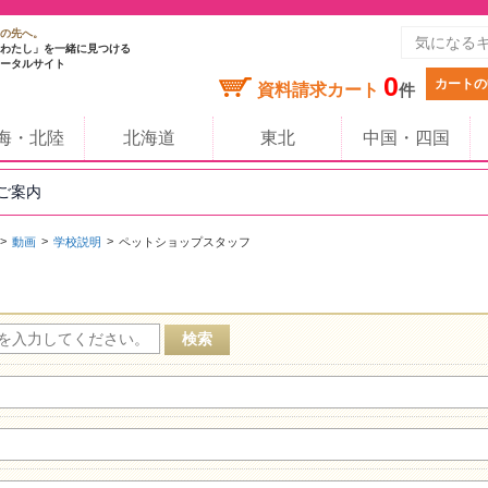
の先へ。
わたし」を一緒に見つける
ータルサイト
0
カートの
資料請求カート
件
海・北陸
北海道
東北
中国・四国
のご案内
動画
学校説明
ペットショップスタッフ