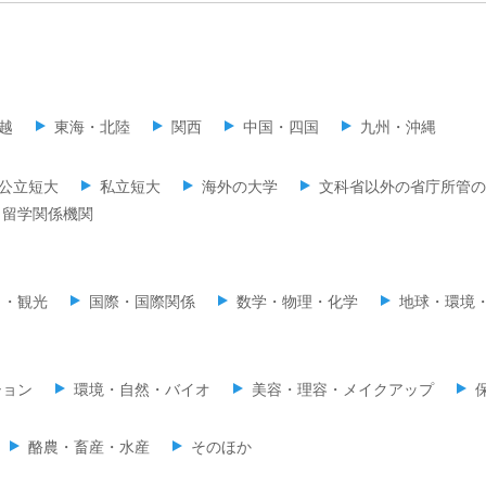
越
東海・北陸
関西
中国・四国
九州・沖縄
公立短大
私立短大
海外の大学
文科省以外の省庁所管の
留学関係機関
ミ・観光
国際・国際関係
数学・物理・化学
地球・環境
ション
環境・自然・バイオ
美容・理容・メイクアップ
酪農・畜産・水産
そのほか