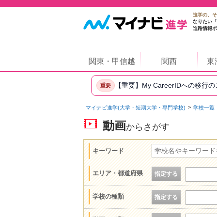
進学の、そ
なりたい「
進路情報ポ
関東・甲信越
関西
東
【重要】My CareerIDへの移行
重要
マイナビ進学(大学・短期大学・専門学校)
学校一覧
動画
からさがす
キーワード
エリア・都道府県
指定する
学校の種類
指定する