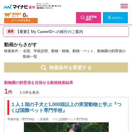
0
資料請求
カート
件
会員登録
ログイン
（無料）
カートの中を見る
【重要】My CareerIDへの移行のご案内
重要
動画からさがす
検索条件：
全国、学校説明、動物・植物、動物・ペット、動物園の飼育係の
動画一覧
検索条件を変更する
動物園の飼育係を目指せる動画検索結果
1
件
1-1件を表示
１人１頭の子犬と1,000頭以上の実習動物と学ぶ『つ
くば国際ペット専門学校』
専修学校（専門学校）｜茨城県
つくば国際ペット専門学校