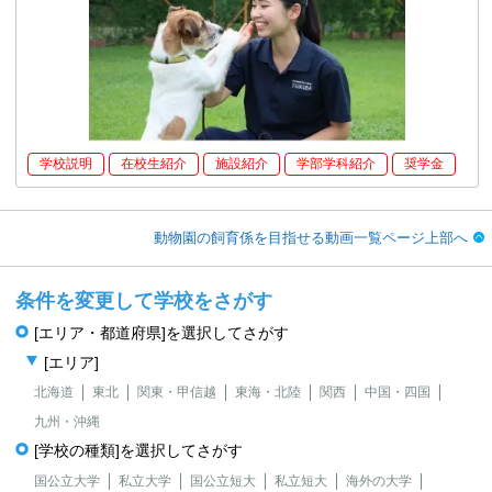
学校説明
在校生紹介
施設紹介
学部学科紹介
奨学金
動物園の飼育係を目指せる動画一覧ページ上部へ
条件を変更して学校をさがす
[エリア・都道府県]を選択してさがす
[エリア]
北海道
東北
関東・甲信越
東海・北陸
関西
中国・四国
九州・沖縄
[学校の種類]を選択してさがす
国公立大学
私立大学
国公立短大
私立短大
海外の大学