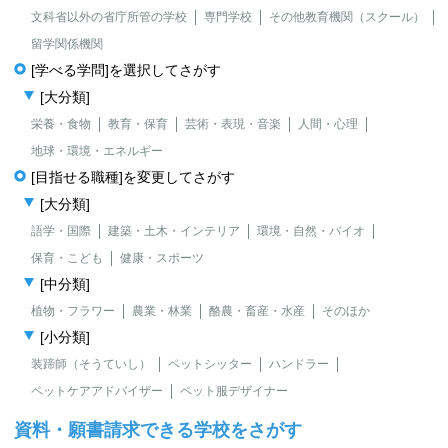
文科省以外の省庁所管の学校
専門学校
その他教育機関（スクール）
留学関係機関
[学べる学問]を選択してさがす
[大分類]
栄養・食物
教育・保育
芸術・表現・音楽
人間・心理
地球・環境・エネルギー
[目指せる職種]を変更してさがす
[大分類]
語学・国際
建築・土木・インテリア
環境・自然・バイオ
保育・こども
健康・スポーツ
[中分類]
植物・フラワー
農業・林業
酪農・畜産・水産
そのほか
[小分類]
装蹄師（そうていし）
ペットシッター
ハンドラー
ペットケアアドバイザー
ペット服デザイナー
資料・願書請求できる学校をさがす