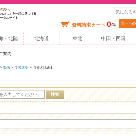
の先へ。
わたし」を一緒に見つける
ータルサイト
0
カートの
資料請求カート
件
海・北陸
北海道
東北
中国・四国
のご案内
動画
学校説明
盲導犬訓練士