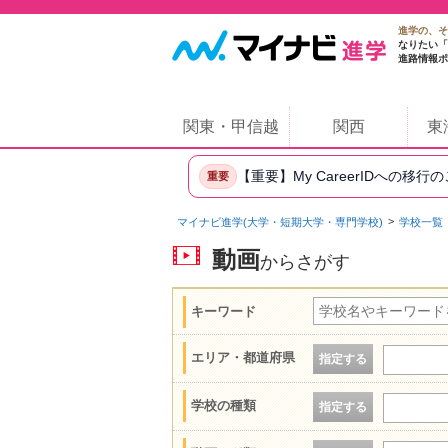
進学の、そ
なりたい「
進路情報ポ
関東・甲信越
関西
東
【重要】My CareerIDへの移行
重要
マイナビ進学(大学・短期大学・専門学校)
学校一覧
動画
からさがす
キーワード
エリア・都道府県
指定する
学校の種類
指定する