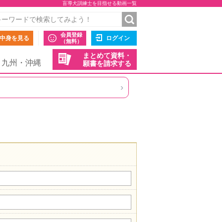
盲導犬訓練士を目指せる動画一覧
会員登録
中身を見る
ログイン
（無料）
まとめて資料・
九州・沖縄
願書を請求する
›