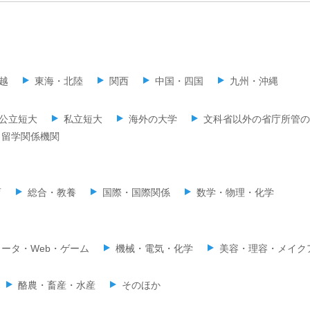
越
東海・北陸
関西
中国・四国
九州・沖縄
公立短大
私立短大
海外の大学
文科省以外の省庁所管の
留学関係機関
育
総合・教養
国際・国際関係
数学・物理・化学
ータ・Web・ゲーム
機械・電気・化学
美容・理容・メイク
酪農・畜産・水産
そのほか