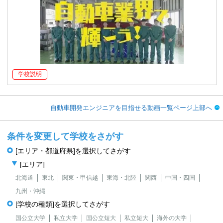
学校説明
自動車開発エンジニアを目指せる動画一覧ページ上部へ
条件を変更して学校をさがす
[エリア・都道府県]を選択してさがす
[エリア]
北海道
東北
関東・甲信越
東海・北陸
関西
中国・四国
九州・沖縄
[学校の種類]を選択してさがす
国公立大学
私立大学
国公立短大
私立短大
海外の大学