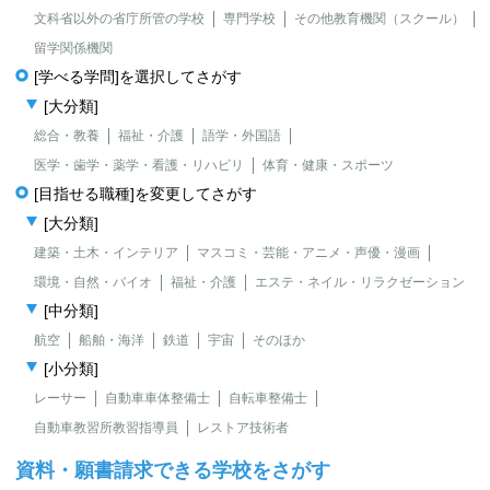
文科省以外の省庁所管の学校
専門学校
その他教育機関（スクール）
留学関係機関
[学べる学問]を選択してさがす
[大分類]
総合・教養
福祉・介護
語学・外国語
医学・歯学・薬学・看護・リハビリ
体育・健康・スポーツ
[目指せる職種]を変更してさがす
[大分類]
建築・土木・インテリア
マスコミ・芸能・アニメ・声優・漫画
環境・自然・バイオ
福祉・介護
エステ・ネイル・リラクゼーション
[中分類]
航空
船舶・海洋
鉄道
宇宙
そのほか
[小分類]
レーサー
自動車車体整備士
自転車整備士
自動車教習所教習指導員
レストア技術者
資料・願書請求できる学校をさがす