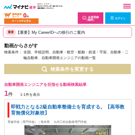
0
資料請求
カート
件
会員登録
ログイン
（無料）
カートの中を見る
【重要】My CareerIDへの移行のご案内
重要
動画からさがす
検索条件：
全国、学校説明、自動車・航空・船舶・鉄道・宇宙、自動車・二
輪自動車、自動車開発エンジニアの動画一覧
検索条件を変更する
自動車開発エンジニアを目指せる動画検索結果
1
件
1-1件を表示
即戦力となる2級自動車整備士を育成する。【高等教
育無償化対象校】
専修学校（専門学校）｜熊本県
九州工科自動車専門学校