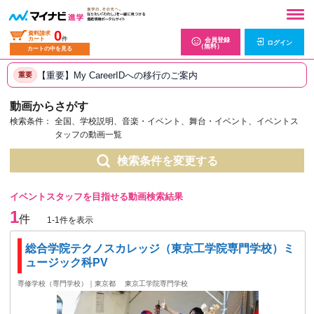
0
資料請求
カート
件
会員登録
ログイン
（無料）
カートの中を見る
【重要】My CareerIDへの移行のご案内
重要
動画からさがす
検索条件：
全国、学校説明、音楽・イベント、舞台・イベント、イベントス
タッフの動画一覧
検索条件を変更する
イベントスタッフを目指せる動画検索結果
1
件
1-1件を表示
総合学院テクノスカレッジ（東京工学院専門学校）ミ
ュージック科PV
専修学校（専門学校）｜東京都
東京工学院専門学校