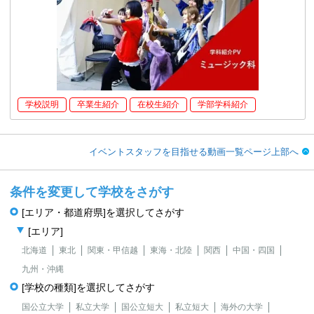
学校説明
卒業生紹介
在校生紹介
学部学科紹介
イベントスタッフを目指せる動画一覧ページ上部へ
条件を変更して学校をさがす
[エリア・都道府県]を選択してさがす
[エリア]
北海道
東北
関東・甲信越
東海・北陸
関西
中国・四国
九州・沖縄
[学校の種類]を選択してさがす
国公立大学
私立大学
国公立短大
私立短大
海外の大学