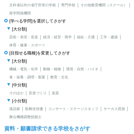
文科省以外の省庁所管の学校
専門学校
その他教育機関（スクール）
留学関係機関
[学べる学問]を選択してさがす
[大分類]
芸術・表現・音楽
経済・経営・商学
福祉・介護
工学・建築
体育・健康・スポーツ
[目指せる職種]を変更してさがす
[大分類]
機械・電気・化学
動物・植物
環境・自然・バイオ
食・栄養・調理・製菓
教育・文化
[中分類]
そのほか
音楽づくり
楽器
[小分類]
落語家
歌舞伎俳優
コンサート・ステージスタッフ
サーカス団員
舞台機構調整技能士
資料・願書請求できる学校をさがす