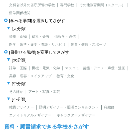
文科省以外の省庁所管の学校
専門学校
その他教育機関（スクール）
留学関係機関
[学べる学問]を選択してさがす
[大分類]
栄養・食物
福祉・介護
情報学・通信
医学・歯学・薬学・看護・リハビリ
体育・健康・スポーツ
[目指せる職種]を変更してさがす
[大分類]
語学・国際
機械・電気・化学
マスコミ・芸能・アニメ・声優・漫画
美容・理容・メイクアップ
教育・文化
[中分類]
そのほか
アート・写真・工芸
[小分類]
雑貨デザイナー
照明デザイナー・照明コンサルタント
蒔絵師
エディトリアルデザイナー
キャラクターデザイナー
資料・願書請求できる学校をさがす