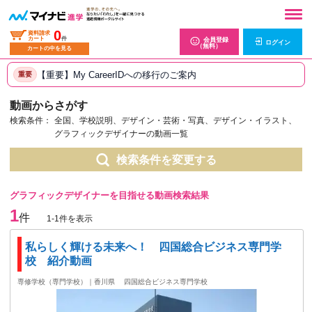
0
資料請求
カート
件
会員登録
ログイン
（無料）
カートの中を見る
【重要】My CareerIDへの移行のご案内
重要
動画からさがす
検索条件：
全国、学校説明、デザイン・芸術・写真、デザイン・イラスト、
グラフィックデザイナーの動画一覧
検索条件を変更する
グラフィックデザイナーを目指せる動画検索結果
1
件
1-1件を表示
私らしく輝ける未来へ！ 四国総合ビジネス専門学
校 紹介動画
専修学校（専門学校）｜香川県
四国総合ビジネス専門学校