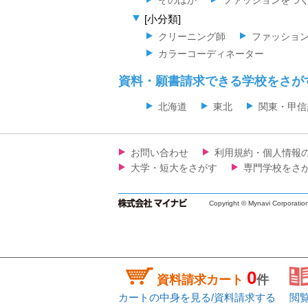
[小分類]
クリーニング師
ファッショ
カラーコーディネーター
資料・願書請求できる学校をさが
北海道
東北
関東・甲信
お問い合わせ
利用規約・個人情報
大学・短大をさがす
専門学校をさ
Copyright © Mynavi Corporatio
0
資料請求カート
件
カートの中身を見る/資料請求する
閲