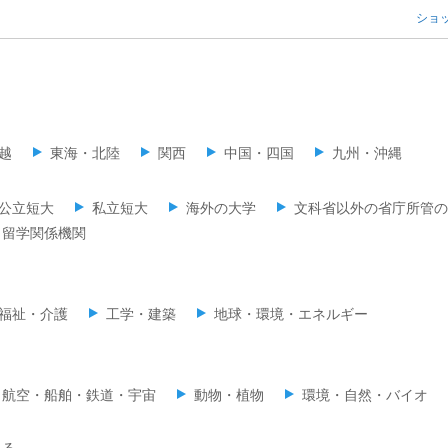
ショ
越
東海・北陸
関西
中国・四国
九州・沖縄
公立短大
私立短大
海外の大学
文科省以外の省庁所管の
留学関係機関
福祉・介護
工学・建築
地球・環境・エネルギー
・航空・船舶・鉄道・宇宙
動物・植物
環境・自然・バイオ
くる