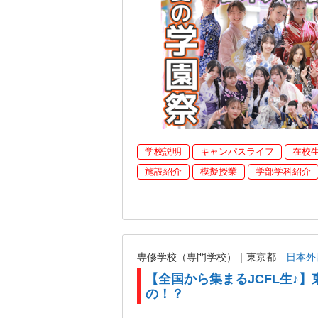
学校説明
キャンパスライフ
在校
施設紹介
模擬授業
学部学科紹介
専修学校（専門学校）｜東京都
日本外
【全国から集まるJCFL生♪】
の！？