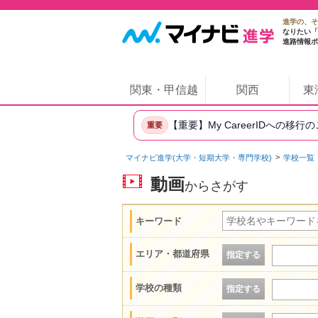
進学の、そ
なりたい「
進路情報ポ
関東・甲信越
関西
東
【重要】My CareerIDへの移行
重要
マイナビ進学(大学・短期大学・専門学校)
学校一覧
動画
からさがす
キーワード
エリア・都道府県
指定する
学校の種類
指定する