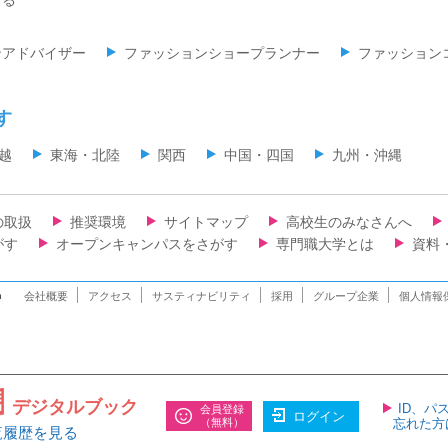
ンアドバイザー
ファッションショープランナー
ファッション
す
越
東海・北陸
関西
中国・四国
九州・沖縄
の取扱
推奨環境
サイトマップ
高校生のみなさんへ
がす
オープンキャンパスをさがす
専門職大学とは
資料
n
会社概要
アクセス
サスティナビリティ
採用
グループ企業
個人情報
デジタルブック
ID、パ
会員登録
ログイン
（無料）
忘れた方
覧履歴を見る