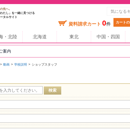
の先へ。
わたし」を一緒に見つける
ータルサイト
0
カートの
資料請求カート
件
海・北陸
北海道
東北
中国・四国
のご案内
動画
学校説明
ショップスタッフ