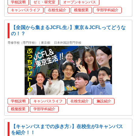
学校説明
ゼミ・研究室
オープンキャンパス
キャンパスライフ
在校生紹介
模擬授業
学部学科紹介
【全国から集まるJCFL生♪】東京＆JCFLってどうな
の！？
専修学校（専門学校）｜東京都
日本外国語専門学校
学校説明
キャンパスライフ
在校生紹介
施設紹介
模擬授業
学部学科紹介
【キャンパスまでの歩き方♪】在校生が3キャンパス
を紹介！！