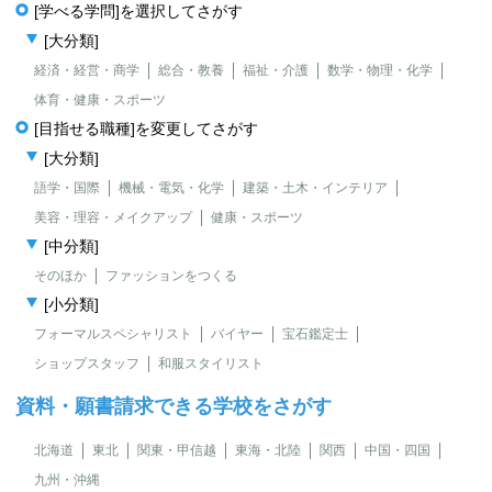
[学べる学問]を選択してさがす
[大分類]
経済・経営・商学
総合・教養
福祉・介護
数学・物理・化学
体育・健康・スポーツ
[目指せる職種]を変更してさがす
[大分類]
語学・国際
機械・電気・化学
建築・土木・インテリア
美容・理容・メイクアップ
健康・スポーツ
[中分類]
そのほか
ファッションをつくる
[小分類]
フォーマルスペシャリスト
バイヤー
宝石鑑定士
ショップスタッフ
和服スタイリスト
資料・願書請求できる学校をさがす
北海道
東北
関東・甲信越
東海・北陸
関西
中国・四国
九州・沖縄