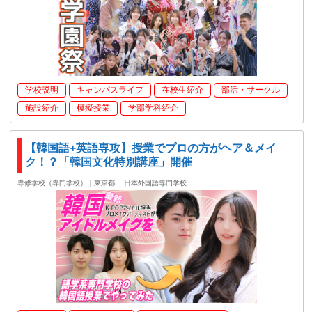
学校説明
キャンパスライフ
在校生紹介
部活・サークル
施設紹介
模擬授業
学部学科紹介
【韓国語+英語専攻】授業でプロの方がヘア＆メイ
ク！？「韓国文化特別講座」開催
専修学校（専門学校）｜東京都
日本外国語専門学校