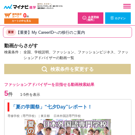
0
資料請求
カート
件
会員登録
ログイン
（無料）
カートの中を見る
【重要】My CareerIDへの移行のご案内
重要
動画からさがす
検索条件：
全国、学校説明、ファッション、ファッションビジネス、ファッ
ションアドバイザーの動画一覧
検索条件を変更する
ファッションアドバイザーを目指せる動画検索結果
5
件
1-5件を表示
「夏の学園祭」“七夕Day”レポート！
専修学校（専門学校）｜東京都
日本外国語専門学校