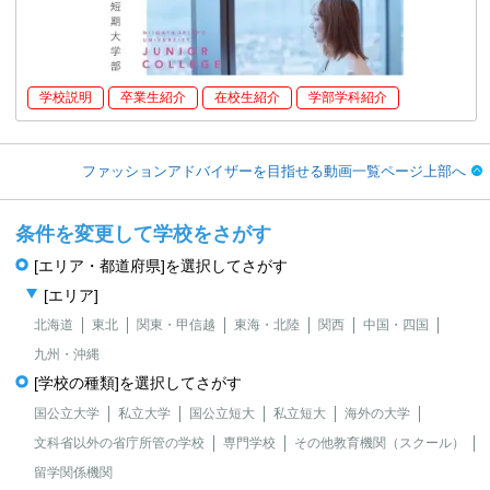
学校説明
卒業生紹介
在校生紹介
学部学科紹介
ファッションアドバイザーを目指せる動画一覧ページ上部へ
条件を変更して学校をさがす
[エリア・都道府県]を選択してさがす
[エリア]
北海道
東北
関東・甲信越
東海・北陸
関西
中国・四国
九州・沖縄
[学校の種類]を選択してさがす
国公立大学
私立大学
国公立短大
私立短大
海外の大学
文科省以外の省庁所管の学校
専門学校
その他教育機関（スクール）
留学関係機関