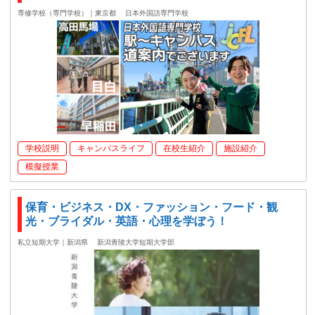
専修学校（専門学校）｜東京都
日本外国語専門学校
学校説明
キャンパスライフ
在校生紹介
施設紹介
模擬授業
保育・ビジネス・DX・ファッション・フード・観
光・ブライダル・英語・心理を学ぼう！
私立短期大学｜新潟県
新潟青陵大学短期大学部