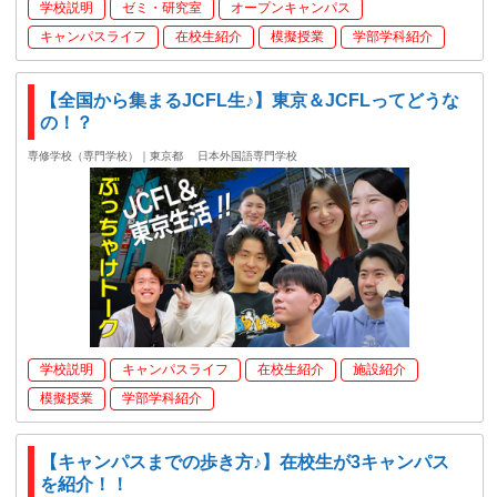
学校説明
ゼミ・研究室
オープンキャンパス
キャンパスライフ
在校生紹介
模擬授業
学部学科紹介
【全国から集まるJCFL生♪】東京＆JCFLってどうな
の！？
専修学校（専門学校）｜東京都
日本外国語専門学校
学校説明
キャンパスライフ
在校生紹介
施設紹介
模擬授業
学部学科紹介
【キャンパスまでの歩き方♪】在校生が3キャンパス
を紹介！！