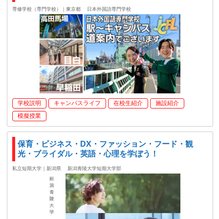
専修学校（専門学校）｜東京都
日本外国語専門学校
学校説明
キャンパスライフ
在校生紹介
施設紹介
模擬授業
保育・ビジネス・DX・ファッション・フード・観
光・ブライダル・英語・心理を学ぼう！
私立短期大学｜新潟県
新潟青陵大学短期大学部