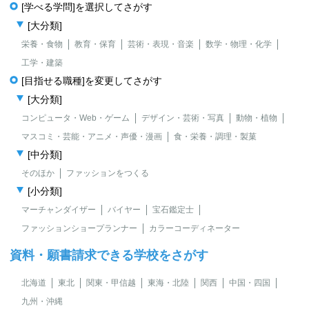
[学べる学問]を選択してさがす
[大分類]
栄養・食物
教育・保育
芸術・表現・音楽
数学・物理・化学
工学・建築
[目指せる職種]を変更してさがす
[大分類]
コンピュータ・Web・ゲーム
デザイン・芸術・写真
動物・植物
マスコミ・芸能・アニメ・声優・漫画
食・栄養・調理・製菓
[中分類]
そのほか
ファッションをつくる
[小分類]
マーチャンダイザー
バイヤー
宝石鑑定士
ファッションショープランナー
カラーコーディネーター
資料・願書請求できる学校をさがす
北海道
東北
関東・甲信越
東海・北陸
関西
中国・四国
九州・沖縄