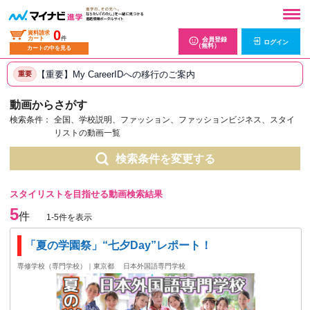
0
資料請求
カート
件
会員登録
ログイン
（無料）
カートの中を見る
【重要】My CareerIDへの移行のご案内
重要
動画からさがす
検索条件：
全国、学校説明、ファッション、ファッションビジネス、スタイ
リストの動画一覧
検索条件を変更する
スタイリストを目指せる動画検索結果
5
件
1-5件を表示
「夏の学園祭」“七夕Day”レポート！
専修学校（専門学校）｜東京都
日本外国語専門学校