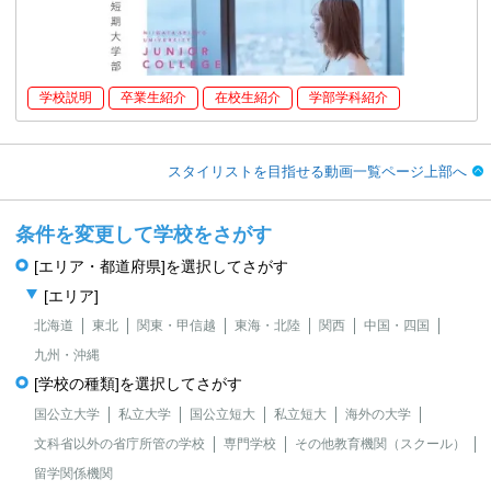
学校説明
卒業生紹介
在校生紹介
学部学科紹介
スタイリストを目指せる動画一覧ページ上部へ
条件を変更して学校をさがす
[エリア・都道府県]を選択してさがす
[エリア]
北海道
東北
関東・甲信越
東海・北陸
関西
中国・四国
九州・沖縄
[学校の種類]を選択してさがす
国公立大学
私立大学
国公立短大
私立短大
海外の大学
文科省以外の省庁所管の学校
専門学校
その他教育機関（スクール）
留学関係機関