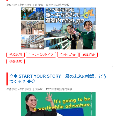
専修学校（専門学校）｜東京都
日本外国語専門学校
学校説明
キャンパスライフ
在校生紹介
施設紹介
模擬授業
◇◆ START YOUR STORY 君の未来の物語、どう
つくる？ ◆◇
専修学校（専門学校）｜大阪府
ECC国際外語専門学校