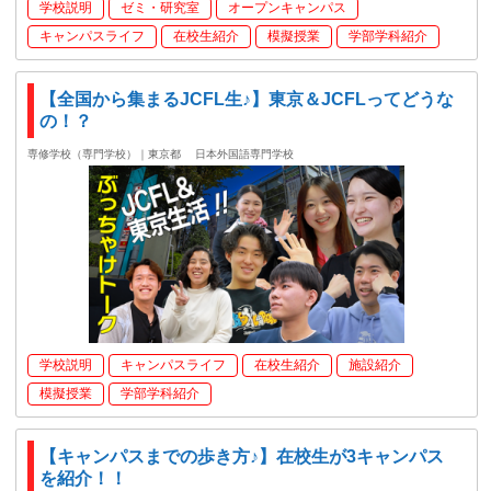
学校説明
ゼミ・研究室
オープンキャンパス
キャンパスライフ
在校生紹介
模擬授業
学部学科紹介
【全国から集まるJCFL生♪】東京＆JCFLってどうな
の！？
専修学校（専門学校）｜東京都
日本外国語専門学校
学校説明
キャンパスライフ
在校生紹介
施設紹介
模擬授業
学部学科紹介
【キャンパスまでの歩き方♪】在校生が3キャンパス
を紹介！！