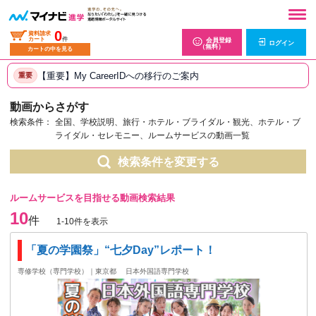
0
資料請求
カート
件
会員登録
ログイン
（無料）
カートの中を見る
【重要】My CareerIDへの移行のご案内
重要
動画からさがす
検索条件：
全国、学校説明、旅行・ホテル・ブライダル・観光、ホテル・ブ
ライダル・セレモニー、ルームサービスの動画一覧
検索条件を変更する
ルームサービスを目指せる動画検索結果
10
件
1-10件を表示
「夏の学園祭」“七夕Day”レポート！
専修学校（専門学校）｜東京都
日本外国語専門学校