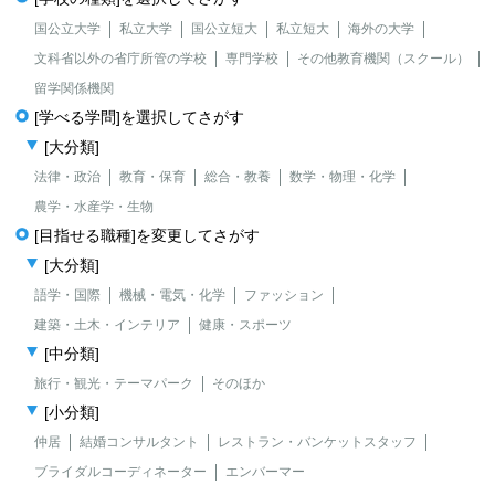
国公立大学
私立大学
国公立短大
私立短大
海外の大学
文科省以外の省庁所管の学校
専門学校
その他教育機関（スクール）
留学関係機関
[学べる学問]を選択してさがす
[大分類]
法律・政治
教育・保育
総合・教養
数学・物理・化学
農学・水産学・生物
[目指せる職種]を変更してさがす
[大分類]
語学・国際
機械・電気・化学
ファッション
建築・土木・インテリア
健康・スポーツ
[中分類]
旅行・観光・テーマパーク
そのほか
[小分類]
仲居
結婚コンサルタント
レストラン・バンケットスタッフ
ブライダルコーディネーター
エンバーマー