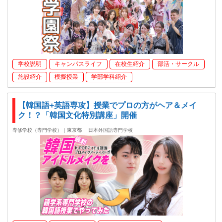
学校説明
キャンパスライフ
在校生紹介
部活・サークル
施設紹介
模擬授業
学部学科紹介
【韓国語+英語専攻】授業でプロの方がヘア＆メイ
ク！？「韓国文化特別講座」開催
専修学校（専門学校）｜東京都
日本外国語専門学校