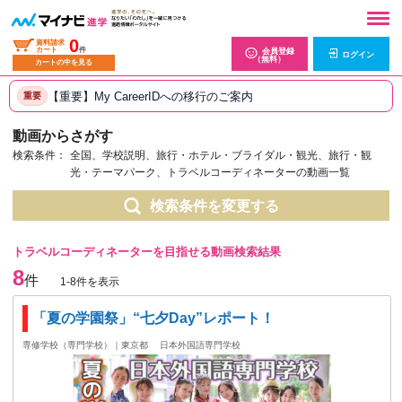
0
資料請求
カート
件
会員登録
ログイン
（無料）
カートの中を見る
【重要】My CareerIDへの移行のご案内
重要
動画からさがす
検索条件：
全国、学校説明、旅行・ホテル・ブライダル・観光、旅行・観
光・テーマパーク、トラベルコーディネーターの動画一覧
検索条件を変更する
トラベルコーディネーターを目指せる動画検索結果
8
件
1-8件を表示
「夏の学園祭」“七夕Day”レポート！
専修学校（専門学校）｜東京都
日本外国語専門学校