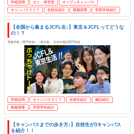
学校説明
ゼミ・研究室
オープンキャンパス
キャンパスライフ
在校生紹介
模擬授業
学部学科紹介
【全国から集まるJCFL生♪】東京＆JCFLってどうな
の！？
専修学校（専門学校）｜東京都
日本外国語専門学校
学校説明
キャンパスライフ
在校生紹介
施設紹介
模擬授業
学部学科紹介
【キャンパスまでの歩き方♪】在校生が3キャンパス
を紹介！！