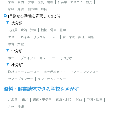
栄養・食物
文学・歴史・地理
社会学・マスコミ・観光
福祉・介護
情報学・通信
[目指せる職種]を変更してさがす
[大分類]
公務員・政治・法律
機械・電気・化学
エステ・ネイル・リラクゼーション
食・栄養・調理・製菓
教育・文化
[中分類]
ホテル・ブライダル・セレモニー
そのほか
[小分類]
取材コーディネーター
海外現地ガイド
ツアーコンダクター
ツアープランナー
ランドオペレーター
資料・願書請求できる学校をさがす
北海道
東北
関東・甲信越
東海・北陸
関西
中国・四国
九州・沖縄