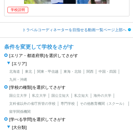
学校説明
トラベルコーディネーターを目指せる動画一覧ページ上部へ
条件を変更して学校をさがす
[エリア・都道府県]を選択してさがす
[エリア]
北海道
東北
関東・甲信越
東海・北陸
関西
中国・四国
九州・沖縄
[学校の種類]を選択してさがす
国公立大学
私立大学
国公立短大
私立短大
海外の大学
文科省以外の省庁所管の学校
専門学校
その他教育機関（スクール）
留学関係機関
[学べる学問]を選択してさがす
[大分類]